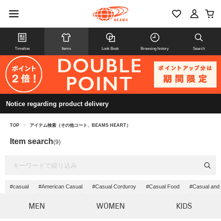
Timeline
Items
Look Book
Browsing history
Search
Notice regarding product delivery
TOP
>
アイテム検索（その他コート、BEAMS HEART）
Item search
(9)
#casual
#American Casual
#Casual Corduroy
#Casual Food
#Casual and 
MEN
WOMEN
KIDS