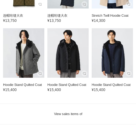
连帽绗缝大衣
连帽绗缝大衣
Stretch Twill Hoodie Coat
¥13,750
¥13,750
¥14,300
Hoodie Stand Quilted Coat
Hoodie Stand Quilted Coat
Hoodie Stand Quilted Coat
¥15,400
¥15,400
¥15,400
View sales items of