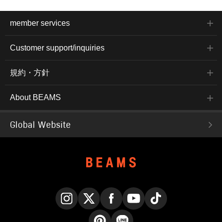
member services
Customer support/inquiries
規約・方針
About BEAMS
Global Website
Instagram
X
Facebook
YouTube
TikTok