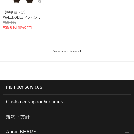
【8/6再値下げ】
WALENODE / イノセン...
¥59,400
¥35,640
[40%OFF]
View sales items of
member services
Customer support/inquiries
規約・方針
About BEAMS