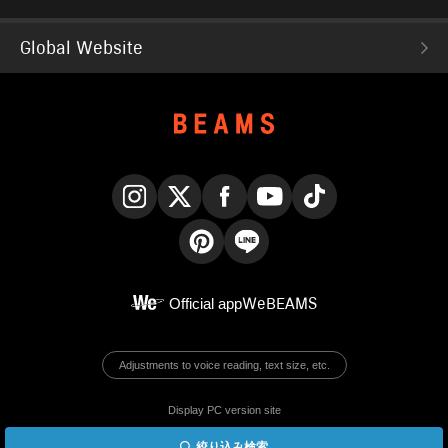
Global Website
Instagram
X
Facebook
YouTube
TikTok
Pinterest
LINE
Official app
WeBEAMS
Adjustments to voice reading, text size, etc.
Display PC version site
絞り込み検索