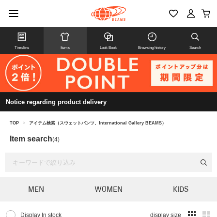
Timeline
Items
Look Book
Browsing history
Search
Notice regarding product delivery
TOP
>
アイテム検索（スウェットパンツ、International Gallery BEAMS）
Item search
(4)
MEN
WOMEN
KIDS
Display In stock
display size