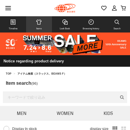
Timeline
Items
Look Book
Browsing history
Search
Notice regarding product delivery
TOP
>
アイテム検索（スラックス、BEAMS F）
Item search
(96)
MEN
WOMEN
KIDS
Display In stock
display size