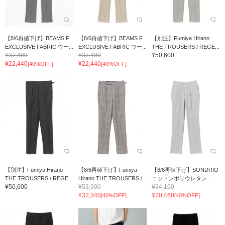
【8/6再値下げ】BEAMS F
【8/6再値下げ】BEAMS F
【別注】Fumiya Hirano
EXCLUSIVE FABRIC ウー...
EXCLUSIVE FABRIC ウー...
THE TROUSERS / REGE...
¥37,400
¥37,400
¥50,600
¥22,440
¥22,440
[40%OFF]
[40%OFF]
【別注】Fumiya Hirano
【8/6再値下げ】Fumiya
【8/6再値下げ】SONDRIO
THE TROUSERS / REGE...
Hirano THE TROUSERS /...
コットンポリウレタン ...
¥50,600
¥53,900
¥34,100
¥32,340
¥20,460
[40%OFF]
[40%OFF]