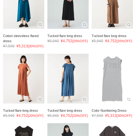
Cotton sleeveless flared
Tucked flare long dress
Tucked flare long dress
¥5,940
¥4,752
¥5,940
¥4,752
dress
[20%OFF]
[20%OFF]
¥7,590
¥5,313
[30%OFF]
Tucked flare long dress
Tucked flare long dress
Color Numbering Dress
¥5,940
¥4,752
¥5,940
¥4,752
¥7,590
¥5,313
[20%OFF]
[20%OFF]
[30%OFF]