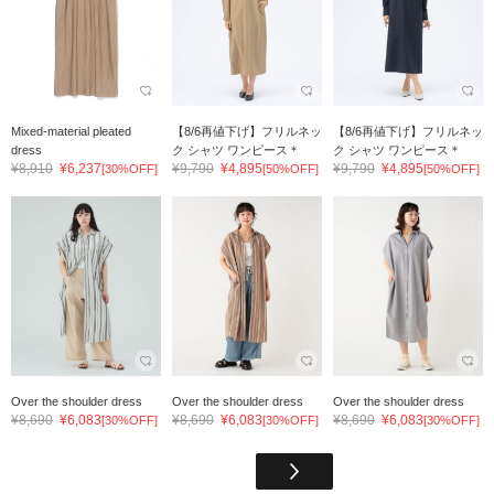
Mixed-material pleated
【8/6再値下げ】フリルネッ
【8/6再値下げ】フリルネッ
dress
ク シャツ ワンピース＊
ク シャツ ワンピース＊
¥8,910
¥6,237
¥9,790
¥4,895
¥9,790
¥4,895
[30%OFF]
[50%OFF]
[50%OFF]
Over the shoulder dress
Over the shoulder dress
Over the shoulder dress
¥8,690
¥6,083
¥8,690
¥6,083
¥8,690
¥6,083
[30%OFF]
[30%OFF]
[30%OFF]