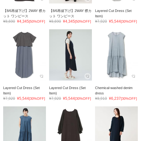
【8/6再値下げ】2WAY 襟カ
【8/6再値下げ】2WAY 襟カ
Layered Cut Dress (Set
ット ワンピース
ット ワンピース
Item)
¥8,690
¥4,345
¥8,690
¥4,345
¥7,920
¥5,544
[50%OFF]
[50%OFF]
[30%OFF]
Layered Cut Dress (Set
Layered Cut Dress (Set
Chemical-washed denim
Item)
Item)
dress
¥7,920
¥5,544
¥7,920
¥5,544
¥8,910
¥6,237
[30%OFF]
[30%OFF]
[30%OFF]