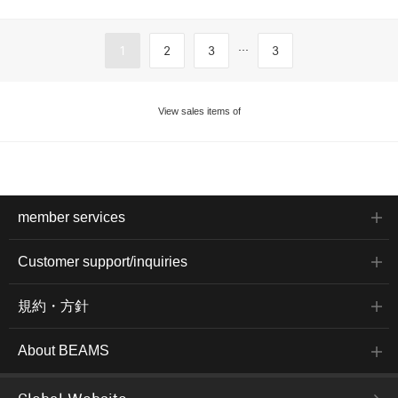
...
1
2
3
3
View sales items of
member services
Customer support/inquiries
規約・方針
About BEAMS