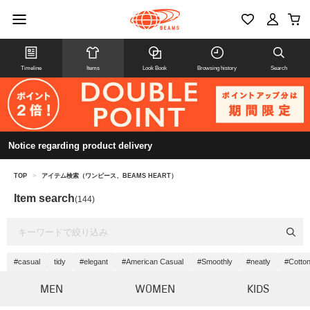
Timeline
Items
Look Book
Browsing history
Search
Notice regarding product delivery
TOP
>
アイテム検索（ワンピース、BEAMS HEART）
Item search
(144)
#casual
tidy
#elegant
#American Casual
#Smoothly
#neatly
#Cotton
MEN
WOMEN
KIDS