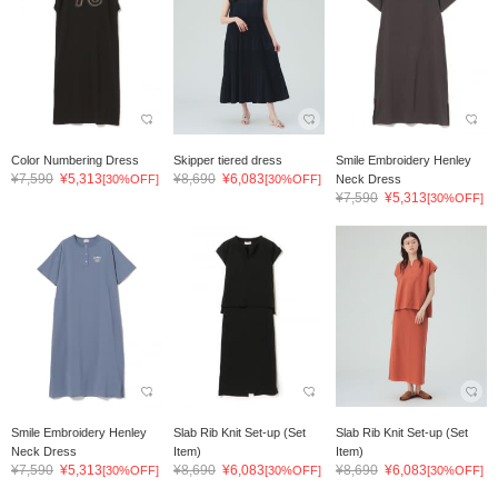
Color Numbering Dress
Skipper tiered dress
Smile Embroidery Henley
¥7,590
¥5,313
¥8,690
¥6,083
[30%OFF]
[30%OFF]
Neck Dress
¥7,590
¥5,313
[30%OFF]
Smile Embroidery Henley
Slab Rib Knit Set-up (Set
Slab Rib Knit Set-up (Set
Neck Dress
Item)
Item)
¥7,590
¥5,313
¥8,690
¥6,083
¥8,690
¥6,083
[30%OFF]
[30%OFF]
[30%OFF]