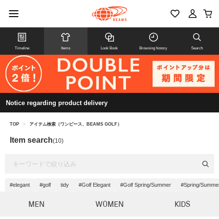
Timeline
Items
Look Book
Browsing history
Search
Notice regarding product delivery
TOP
>
アイテム検索（ワンピース、BEAMS GOLF）
Item search
(10)
#elegant
#golf
tidy
#Golf Elegant
#Golf Spring/Summer
#Spring/Summe
MEN
WOMEN
KIDS