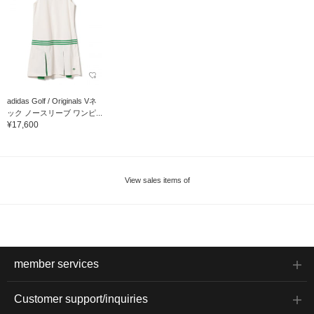
adidas Golf / Originals Vネ
ック ノースリーブ ワンピ...
¥17,600
View sales items of
member services
Customer support/inquiries