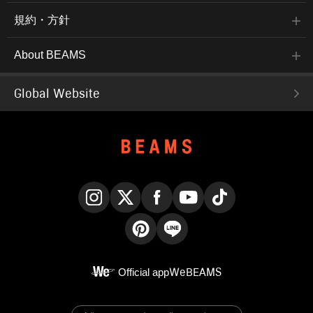
規約・方針
About BEAMS
Global Website
Instagram
X
Facebook
YouTube
TikTok
Pinterest
LINE
Official app
WeBEAMS