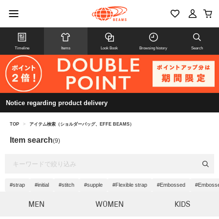
Timeline
Items
Look Book
Browsing history
Search
Notice regarding product delivery
TOP
>
アイテム検索（ショルダーバッグ、EFFE BEAMS）
Item search
(9)
#strap
#initial
#stitch
#supple
#Flexible strap
#Embossed
#Embosse
MEN
WOMEN
KIDS