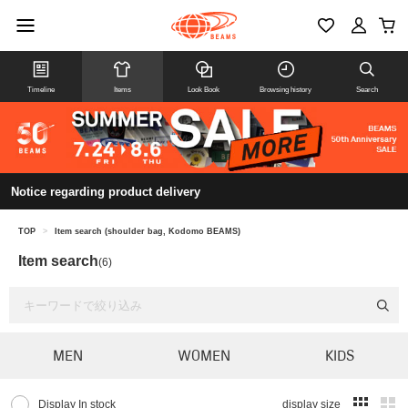
Timeline
Items
Look Book
Browsing history
Search
Notice regarding product delivery
TOP
>
Item search (shoulder bag, Kodomo BEAMS)
Item search
(6)
MEN
WOMEN
KIDS
Display In stock
display size