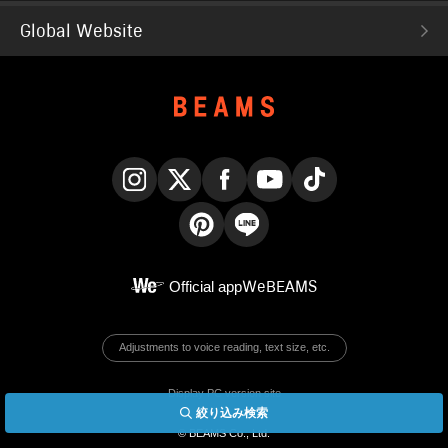
Global Website
Instagram
X
Facebook
YouTube
TikTok
Pinterest
LINE
Official app
WeBEAMS
Adjustments to voice reading, text size, etc.
Display PC version site
絞り込み検索
English
© BEAMS Co., Ltd.