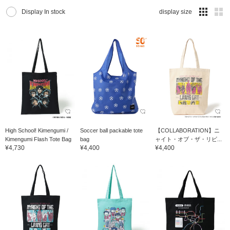
Display In stock
display size
High School! Kimengumi /
Soccer ball packable tote
【COLLABORATION】ニ
Kimengumi Flash Tote Bag
bag
ャイト・オブ・ザ・リビ...
¥4,730
¥4,400
¥4,400