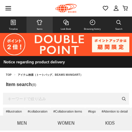
Timeline
Items
Look Book
Browsing history
Search
Notice regarding product delivery
TOP
>
アイテム検索（トートバッグ、BEAMS MANGART）
Item search
(8)
#illustration
#collaboration
#Collaboration items
#logo
#Attention to detail
MEN
WOMEN
KIDS