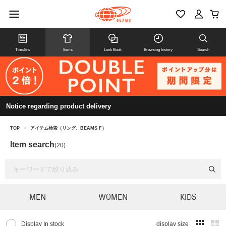
Timeline
Items
Look Book
Browsing history
Search
Notice regarding product delivery
TOP
>
アイテム検索（リング、BEAMS F）
Item search
(20)
MEN
WOMEN
KIDS
Display In stock
display size