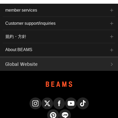
member services
Customer support/inquiries
規約・方針
About BEAMS
Global Website
Instagram
X
Facebook
YouTube
TikTok