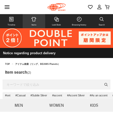
Timeline
Items
Look Book
Browsing history
Search
Notice regarding product delivery
TOP
>
アイテム検索（リング、BEAMS Planets）
Item search
(2)
#set
#Casual
#Subtle Silver
#accent
#Accent Silver
#As an accent
MEN
WOMEN
KIDS