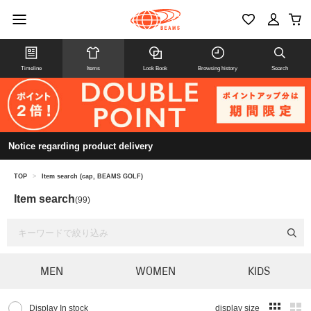
Timeline
Items
Look Book
Browsing history
Search
Notice regarding product delivery
TOP
>
Item search (cap, BEAMS GOLF)
Item search
(99)
MEN
WOMEN
KIDS
Display In stock
display size