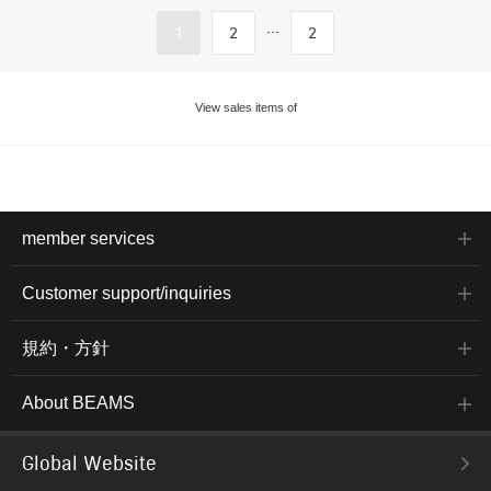
...
1
2
2
View sales items of
member services
Customer support/inquiries
規約・方針
About BEAMS
Global Website