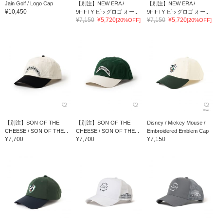
Jain Golf / Logo Cap
【別注】NEW ERA /
【別注】NEW ERA /
¥10,450
9FIFTY ビッグロゴ オー...
9FIFTY ビッグロゴ オー...
¥7,150
¥5,720
¥7,150
¥5,720
[20%OFF]
[20%OFF]
【別注】SON OF THE
【別注】SON OF THE
Disney / Mickey Mouse /
CHEESE / SON OF THE...
CHEESE / SON OF THE...
Embroidered Emblem Cap
¥7,700
¥7,700
¥7,150