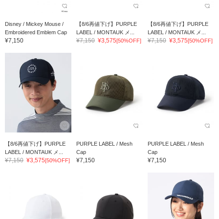
Disney / Mickey Mouse /
【8/6再値下げ】PURPLE
【8/6再値下げ】PURPLE
Embroidered Emblem Cap
LABEL / MONTAUK メ...
LABEL / MONTAUK メ...
¥7,150
¥7,150
¥3,575
¥7,150
¥3,575
[50%OFF]
[50%OFF]
【8/6再値下げ】PURPLE
PURPLE LABEL / Mesh
PURPLE LABEL / Mesh
LABEL / MONTAUK メ...
Cap
Cap
¥7,150
¥3,575
¥7,150
¥7,150
[50%OFF]