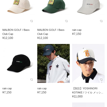
MALBON GOLF / Bass
MALBON GOLF / Bass
rain cap
¥7,150
Club Cap
Club Cap
¥12,100
¥12,100
rain cap
rain cap
【別注】YOSHINORI
¥7,150
¥7,150
KOTAKE / ツイル メッシ...
¥11,000