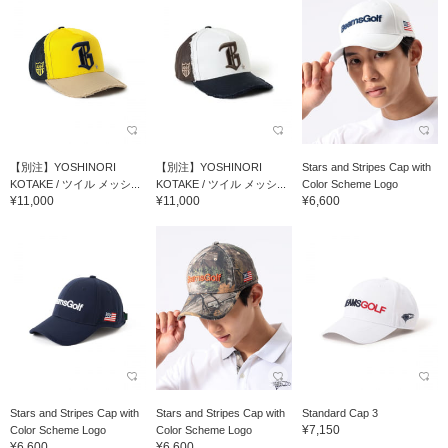
【別注】YOSHINORI
【別注】YOSHINORI
Stars and Stripes Cap with
KOTAKE / ツイル メッシ...
KOTAKE / ツイル メッシ...
Color Scheme Logo
¥11,000
¥11,000
¥6,600
Stars and Stripes Cap with
Stars and Stripes Cap with
Standard Cap 3
¥7,150
Color Scheme Logo
Color Scheme Logo
¥6,600
¥6,600