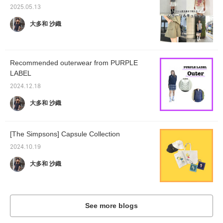
2025.05.13
大多和 沙織
Recommended outerwear from PURPLE
LABEL
2024.12.18
大多和 沙織
[The Simpsons] Capsule Collection
2024.10.19
大多和 沙織
See more blogs