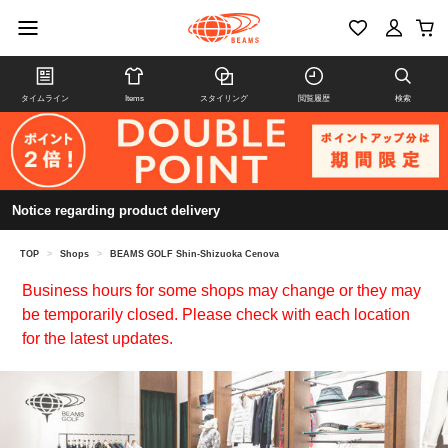
タイムライン
Items
スタイリング
閲覧履歴
検索
Notice regarding product delivery
TOP
>
Shops
>
BEAMS GOLF Shin-Shizuoka Cenova
Business hours for some shops may change or they may
be temporarily closed. Please check with each location
for the latest updates.