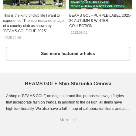
This is the kind of club life I want to
BEAMS GOLF PURPLE LABEL 2025-
experience! The sophisticated image
26 AUTUMN & WINTER
of a country club as shown by
COLLECTION
"BEAMS GOLF CUP 2025"
2025.09.01
2025.12.08
See more featured articles
BEAMS GOLF Shin-Shizuoka Cenova
A shop of BEAMS GOLF, an original brand that proposes new golf styles
that incorporate fashion trends. In addition to the design, all items have
high functionality. We also have a full lineup of collaboration items and ac...
More