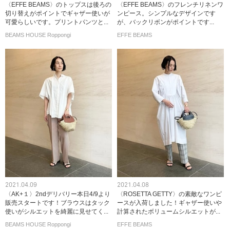
〈EFFE BEAMS〉のトップスは後ろの
〈EFFE BEAMS〉のフレンチリネンワ
切り替えがポイントでギャザー使いが
ンピース。シンプルなデザインです
可愛らしいです。プリントパンツと...
が、バックリボンがポイントです...
BEAMS HOUSE Roppongi
EFFE BEAMS
2021.04.09
2021.04.08
〈AK+１〉2ndデリバリー本日4/9より
〈ROSETTA GETTY〉の素敵なワンピ
販売スタートです！ブラウスはタック
ースが入荷しました！ギャザー使いや
使いがシルエットを綺麗に見せてく...
計算されたボリュームシルエットが...
BEAMS HOUSE Roppongi
EFFE BEAMS