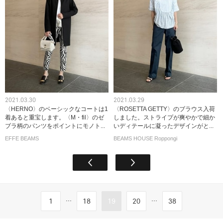
2021.03.30
2021.03.29
〈HERNO〉のベーシックなコートは1
〈ROSETTA GETTY〉のブラウス入荷
着あると重宝します。〈M・fil〉のゼ
しました。ストライプが爽やかで細か
ブラ柄のパンツをポイントにモノト...
いディテールに凝ったデザインがと...
EFFE BEAMS
BEAMS HOUSE Roppongi
...
...
1
18
19
20
38