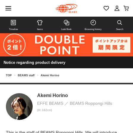
Timeline
Items
Look Book
Browsing history
Search
Notice regarding product delivery
TOP
>
BEAMS staff
>
Akemi Horino
Akemi Horino
EFFE BEAMS
BEAMS Roppongi Hills
(H: 162cm)
This is the staff of BEAMS Roppongi Hills. We will introduce