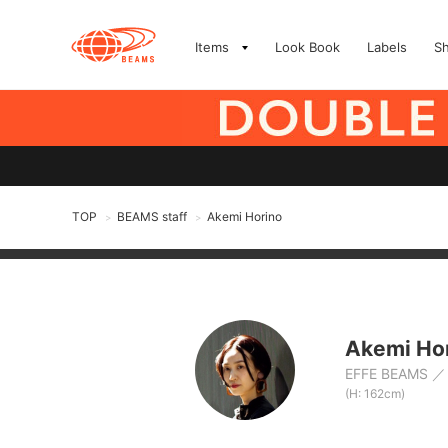
Items
Look Book
Labels
S
TOP
BEAMS staff
Akemi Horino
>
>
Akemi Ho
EFFE BEAMS
(H: 162cm)