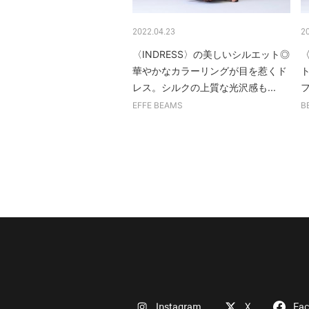
2022.04.23
2
〈INDRESS〉の美しいシルエット◎
〈
華やかなカラーリングが目を惹くド
レス。シルクの上質な光沢感も...
EFFE BEAMS
B
Instagram
X
Fa