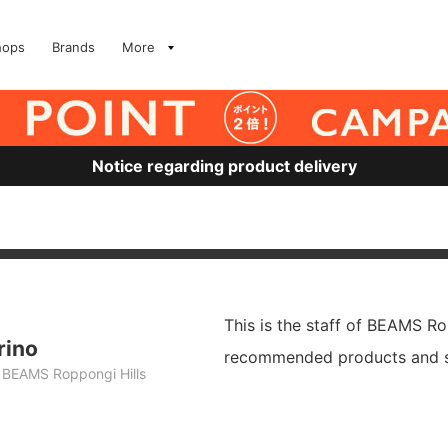
hops
Brands
More
Notice regarding product delivery
This is the staff of BEAMS Ro
rino
recommended products and s
BEAMS Roppongi Hills