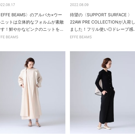
022.08.17
2022.08.09
EFFE BEAMS〉のアルパカ×ウー
待望の〈SUPPORT SURFACE 〉
ルニットは立体的なフォルムが素敵
22AW PRE COLLECTIONが入荷
です！鮮やかなピンクのニットを...
ました！フリル使い◎ドレープ感..
FFE BEAMS
EFFE BEAMS