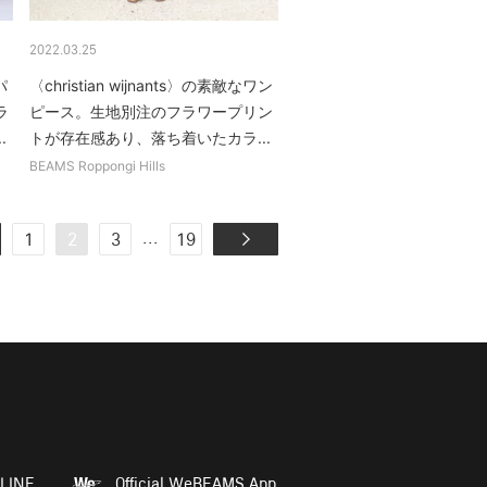
2022.03.25
パ
〈christian wijnants〉の素敵なワン
ラ
ピース。生地別注のフラワープリン
.
トが存在感あり、落ち着いたカラ...
BEAMS Roppongi Hills
...
1
2
3
19
LINE
Official WeBEAMS App