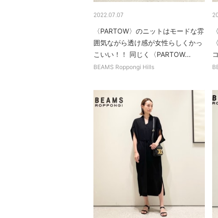
2022.07.07
2
〈PARTOW〉のニットはモードな雰
〈
囲気ながら透け感が女性らしくかっ
〈
こいい！！ 同じく〈PARTOW...
コ
BEAMS Roppongi Hills
B