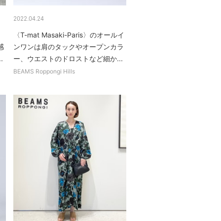
2022.04.24
」
〈T-mat Masaki-Paris〉のオールイ
感
ンワンは肩のタックやオープンカラ
.
ー、ウエストのドロストなど細か...
BEAMS Roppongi Hills