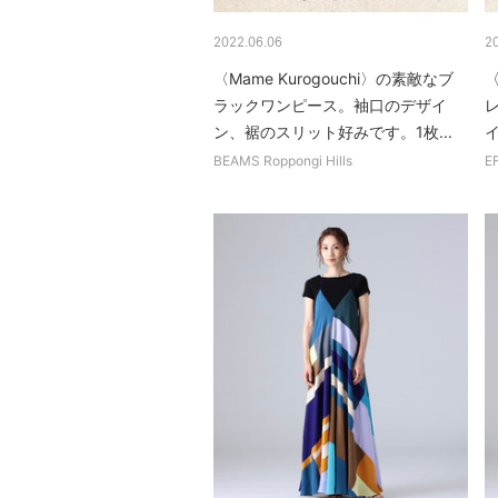
2022.06.06
2
〈Mame Kurogouchi〉の素敵なブ
〈
ラックワンピース。袖口のデザイ
ン、裾のスリット好みです。1枚...
イ
BEAMS Roppongi Hills
E