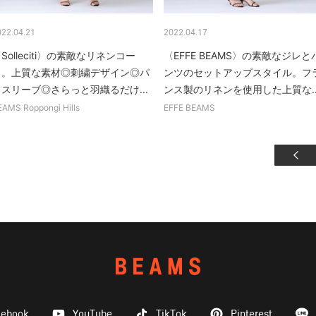
022.04.21
2022.04.17
Solleciti〉の素敵なリネンコー
〈EFFE BEAMS〉の素敵なジレと
ト。上質な素材◎刺繍デザイン◎パ
ンツのセットアップスタイル。フ
フスリーブ◎さらっと羽織るだけ...
ンス製のリネンを使用した上質な..
EAMS Roppongi Hills
EFFE BEAMS
cebook
YouTube
TikTok
Pinterest