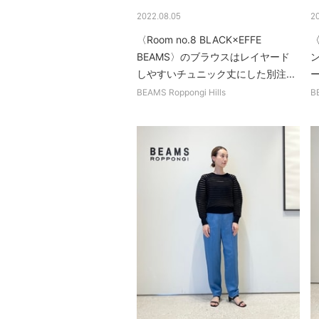
2022.08.05
2
〈Room no.8 BLACK×EFFE
〈
BEAMS〉のブラウスはレイヤード
しやすいチュニック丈にした別注...
BEAMS Roppongi Hills
B