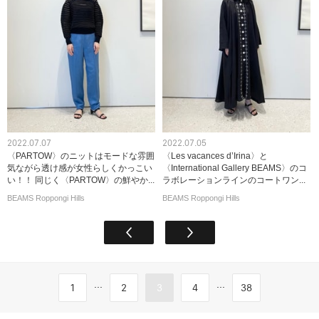
2022.07.07
2022.07.05
〈PARTOW〉のニットはモードな雰囲
〈Les vacances d’Irina〉と
気ながら透け感が女性らしくかっこい
〈International Gallery BEAMS〉のコ
い！！ 同じく〈PARTOW〉の鮮やか...
ラボレーションラインのコートワン...
BEAMS Roppongi Hills
BEAMS Roppongi Hills
...
...
1
2
3
4
38