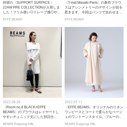
待望の〈SUPPORT SURFACE 〉
〈T-mat Masaki-Paris〉の新作ブラウ
22AW PRE COLLECTIONが入荷しま
スはアシンメトリーのデザインが目を
した！フリル使い◎ドレープ感◎や...
惹きます。今回はパンツで合わせま...
EFFE BEAMS
EFFE BEAMS
2022.08.05
2022.07.11
〈Room no.8 BLACK×EFFE
〈EFFE BEAMS〉オリジナルのリネン
BEAMS〉のブラウスはレイヤードし
ワンピースとコートで柔らかなベージ
やすいチュニック丈にした別注仕...
ュのワントーンスタイル。ブルーの...
BEAMS Roppongi Hills
BEAMS Roppongi Hills