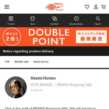
Timeline
Items
Look Book
Browsing history
Search
Notice regarding product delivery
TOP
>
BEAMS staff
>
Akemi Horino
Akemi Horino
EFFE BEAMS
BEAMS Roppongi Hills
(H: 162cm)
This is the staff of BEAMS Roppongi Hills. We will introduce