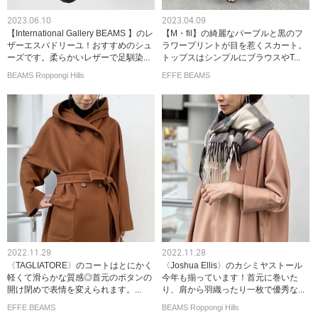
2023.06.10
2023.04.09
【International Gallery BEAMS 】のレ
【M・fil】の綺麗なパープルと黒のフ
ザーエスパドリーユ！おすすめのシュ
ラワープリントが目を惹くスカート。
ーズです。柔らかいレザーで足馴染...
トップスはシンプルにブラウスやT...
BEAMS Roppongi Hills
EFFE BEAMS
2022.11.29
2022.11.28
〈TAGLIATORE〉のコートはとにかく
〈Joshua Ellis〉のカシミヤストール
軽くて滑らかな質感◎首元のボタンの
今年も揃っています！首元に巻いた
開け閉めで表情を変えられます。...
り、肩から羽織ったり一枚で優秀な...
EFFE BEAMS
BEAMS Roppongi Hills