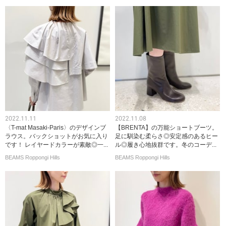
2022.11.11
2022.11.08
〈T-mat Masaki-Paris〉のデザインブ
【BRENTA】の万能ショートブーツ。
ラウス。バックショットがお気に入り
足に馴染む柔らさ◎安定感のあるヒー
です！ レイヤードカラーが素敵◎一...
ル◎履き心地抜群です。冬のコーデ...
BEAMS Roppongi Hills
BEAMS Roppongi Hills