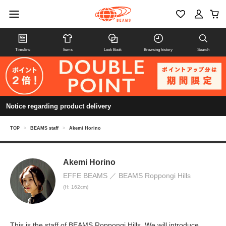
Timeline
Items
Look Book
Browsing history
Search
Notice regarding product delivery
TOP
>
BEAMS staff
>
Akemi Horino
Akemi Horino
EFFE BEAMS
BEAMS Roppongi Hills
(H: 162cm)
This is the staff of BEAMS Roppongi Hills. We will introduce