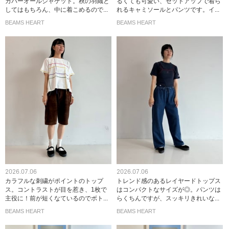
カバーオールジャケット。秋の羽織と
るくても可愛い、セットアップで着ら
してはもちろん、中に着こめるので...
れるキャミソールとパンツです。イ...
BEAMS HEART
BEAMS HEART
2026.07.06
2026.07.06
カラフルな刺繍がポイントのトップ
トレンド感のあるレイヤードトップス
ス。コントラストが目を惹き、1枚で
はコンパクトなサイズが◎。パンツは
主役に！前が短くなているのでボト...
らくちんですが、スッキリきれいな...
BEAMS HEART
BEAMS HEART