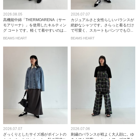
2026.08.05
2026.07.07
高機能中綿「THERMOARENA（サー
カジュアルさと女性らしいバランスが
モアリーナ）」を使用したキルティン
絶妙なシャツです。さらっと着るだけ
グ コートです。軽くて着やすいのは...
で可愛く、スカートもパンツでも◎...
BEAMS HEART
BEAMS HEART
2026.07.07
2026.07.06
ざっくりとしたサイズ感がポイントの
刺繍のバランスが程よく大人顔に。ゆ