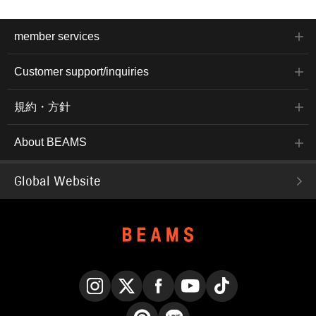
member services
Customer support/inquiries
規約・方針
About BEAMS
Global Website
Instagram
X
Facebook
YouTube
TikTok