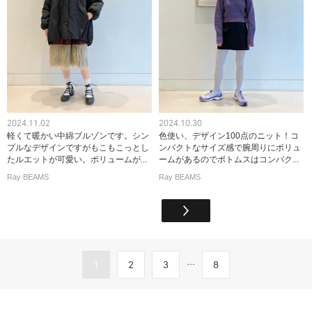
2024.11.02
2024.10.30
軽くて暖かい中綿ブルゾンです。シン
色使い、デザイン100点のニット！コ
プルなデザインですがもこもこっとし
ンパクトなサイズ感で腕周りにボリュ
たルエットが可愛い。ボリュームが...
ームがあるのでボトムスはコンパク...
Ray BEAMS
Ray BEAMS
...
1
2
3
8