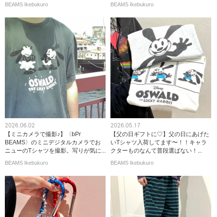
BEAMS Ikebukuro
BEAMS Ikebukuro
2026.06.02
2026.05.17
【ミニカメラで撮影♪】〈bPr
【父の日ギフトに♡】父の日にあげた
BEAMS〉のミニデジタルカメラでお
いTシャツ入荷してます〜！！キャラ
ニューのTシャツを撮影。写りが気に...
クターものなんて普段選ばない！...
BEAMS Ikebukuro
BEAMS Ikebukuro