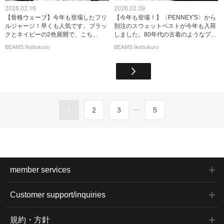
2026.02.16
2026.02.09
【骨格ウェーブ】今年も登場したフリ
【今年も登場！】〈PENNEY'S〉から
ルジャージ！早くも人気です。ブラッ
別注のスウェットベストが今年も入荷
クとネイビーの2色展開で、こち...
しました。80年代の古着のようなプ...
BEAMS Ikebukuro
BEAMS Ikebukuro
...
1
2
3
5
member services
Customer support/inquiries
規約・方針