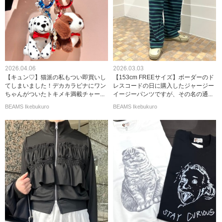
2026.04.06
2026.03.03
【キュン♡】猫派の私もつい即買いし
【153cm FREEサイズ】ボーダーのド
てしまいました！デカカラビナにワン
レスコードの日に購入したジャージー
ちゃんがついたトキメキ満載チャー...
イージーパンツですが、その名の通...
BEAMS Ikebukuro
BEAMS Ikebukuro