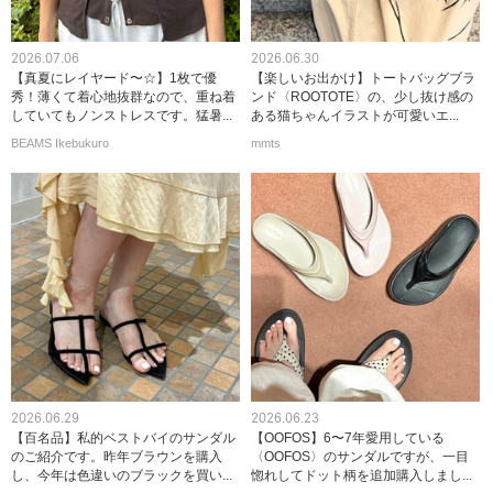
2026.07.06
2026.06.30
【真夏にレイヤード〜☆】1枚で優
【楽しいお出かけ】トートバッグブラ
秀！薄くて着心地抜群なので、重ね着
ンド〈ROOTOTE〉の、少し抜け感の
していてもノンストレスです。猛暑...
ある猫ちゃんイラストが可愛いエ...
BEAMS Ikebukuro
mmts
2026.06.29
2026.06.23
【百名品】私的ベストバイのサンダル
【OOFOS】6〜7年愛用している
のご紹介です。昨年ブラウンを購入
〈OOFOS〉のサンダルですが、一目
し、今年は色違いのブラックを買い...
惚れしてドット柄を追加購入しまし...