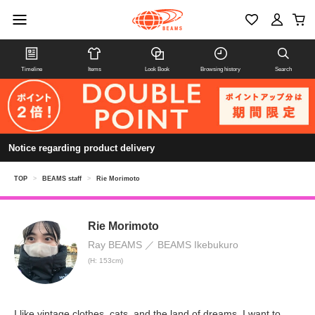
Timeline
Items
Look Book
Browsing history
Search
Notice regarding product delivery
TOP
>
BEAMS staff
>
Rie Morimoto
Rie Morimoto
Ray BEAMS
BEAMS Ikebukuro
(H: 153cm)
I like vintage clothes, cats, and the land of dreams. I want to