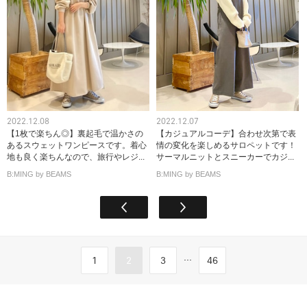
2022.12.08
2022.12.07
【1枚で楽ちん◎】裏起毛で温かさの
【カジュアルコーデ】合わせ次第で表
あるスウェットワンピースです。着心
情の変化を楽しめるサロペットです！
地も良く楽ちんなので、旅行やレジ...
サーマルニットとスニーカーでカジ...
B:MING by BEAMS
B:MING by BEAMS
...
1
2
3
46