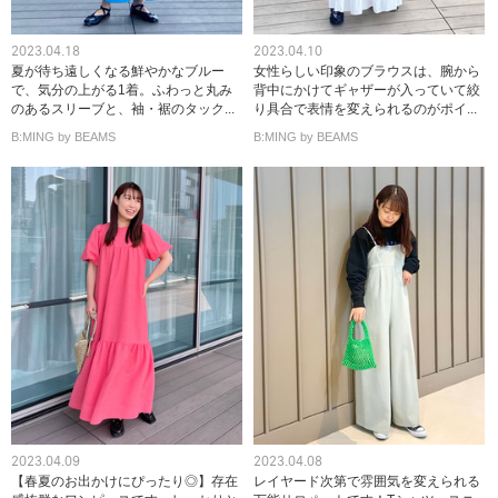
2023.04.18
2023.04.10
夏が待ち遠しくなる鮮やかなブルー
女性らしい印象のブラウスは、腕から
で、気分の上がる1着。ふわっと丸み
背中にかけてギャザーが入っていて絞
のあるスリーブと、袖・裾のタック...
り具合で表情を変えられるのがポイ...
B:MING by BEAMS
B:MING by BEAMS
2023.04.09
2023.04.08
【春夏のお出かけにぴったり◎】存在
レイヤード次第で雰囲気を変えられる