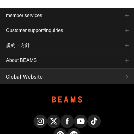
member services
Customer support/inquiries
規約・方針
About BEAMS
Global Website
Instagram
X
Facebook
YouTube
TikTok