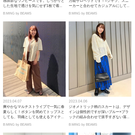
感抜群なワンピースです。しっかりと
万能サロペットです！Tシャツ、スニ
した生地で透けを気にせず1枚で着...
ーカーと合わせてカジュアルにして...
B:MING by BEAMS
B:MING by BEAMS
2023.04.07
2023.04.06
爽やかなマルチストライプで一気に春
ジオメトリック柄のスカートは、デザ
夏らしく！ボタンを閉めてトップスと
インは個性的ですが深いブルー×ブラ
しても、羽織としても使えるアイテ...
ックの組み合わせで派手すぎない落...
B:MING by BEAMS
B:MING by BEAMS