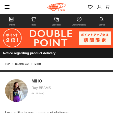
Timeline
Items
Look Book
Browsing history
Search
Notice regarding product delivery
TOP
>
BEAMS staff
>
MIHO
MIHO
Ray BEAMS
(H: 161cm)
I would like to post a variety of clothes☆