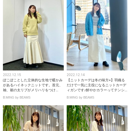
2022.12.15
2022.12.14
ぽこぽことした立体的な生地で暖かみ
【ニットカーデは冬の味方⭐︎】羽織る
があるハイネックニットです。首元、
だけで一気に主役になるニットカーデ
袖、裾の太リブがメリハリをつけ...
ィガンです♪鮮やかカラーってテンシ...
B:MING by BEAMS
B:MING by BEAMS