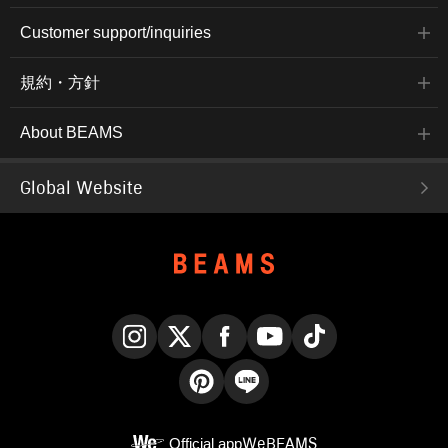
Customer support/inquiries
規約・方針
About BEAMS
Global Website
Instagram
X
Facebook
YouTube
TikTok
Pinterest
LINE
Official app
WeBEAMS