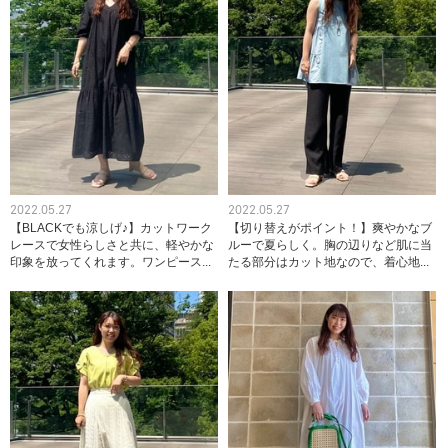
2022.05.27
2022.05.27
【BLACKでも涼しげ♪】カットワーク
【切り替えがポイント！】爽やかなブ
レースで女性らしさと共に、軽やかな
ルーで夏らしく。胸の辺りなど肌に当
印象を放ってくれます。ワンピース...
たる部分はカット地なので、着心地...