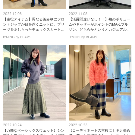
2022.12.06
2022.11.08
【主役アイテム】異なる編み柄にフロ
【活躍間違いなし！！】袖のボリュー
ントジップが目を惹くニットに、プリ
ムやギャザーがポイントのMA-1ブル
ーツをあしらったチェックスカート...
ゾン。どちらかというとカジュアル...
B:MING by BEAMS
B:MING by BEAMS
2022.10.24
2022.10.23
【万能なベーシックスウェット】シン
【コーディネートの主役に】毛足長め