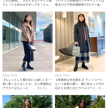
プルな無地に、大きすぎないサイズ感
でレディな雰囲気のシャギーニットは
でとっても合わせやすいです！チェ...
着るだけで存在感抜群◎3カラーあ...
2022.10.22
2022.10.21
【ちょっとした雨の日にも嬉しい】一
【本格的な冬仕度を♪】テントコート
気に寒くなりましたが、まだ本格的な
という名前の通り、裾に向かってやや
アウターはちょっと、、、という...
広がりを持たせたウールコート。ヒ...