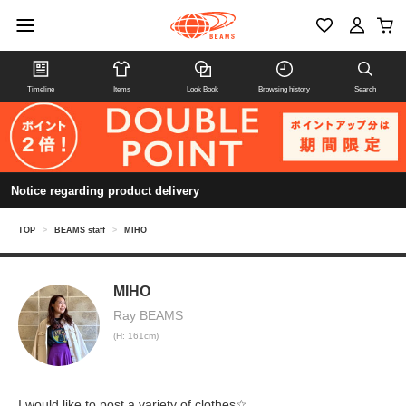
Timeline
Items
Look Book
Browsing history
Search
Notice regarding product delivery
TOP
>
BEAMS staff
>
MIHO
MIHO
Ray BEAMS
(H: 161cm)
I would like to post a variety of clothes☆