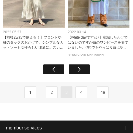
2022.05.27
2022.03.14
【前後2wayで使える！】フロントや
【white dayですね♪】意識したわけで
袖のタックのおかげで、シンプルなカ
はないのですが白のワンピースを着て
ットソーも女性らしい印象に。スカ...
いました。(笑)でもやっぱり白は明...
BEAMS Shin-Marunouchi
...
...
1
2
3
4
46
member services