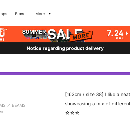
hops
Brands
More
Notice regarding product delivery
[163cm / size 38] I like a neat
showcasing a mix of different 
AMS
BEAMS
wa
☆☆☆