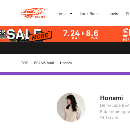
Items
Look Book
Labels
S
TOP
BEAMS staff
Honami
>
>
Honami
Demi-Luxe BE
Futakotamaga
(H: 163cm)