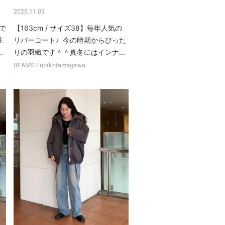
2025.11.03
で
【163cm / サイズ38】毎年人気の
生
リバーコート♩今の時期からぴった
.
りの羽織です＾＾真冬にはインナ...
BEAMS Futakotamagawa