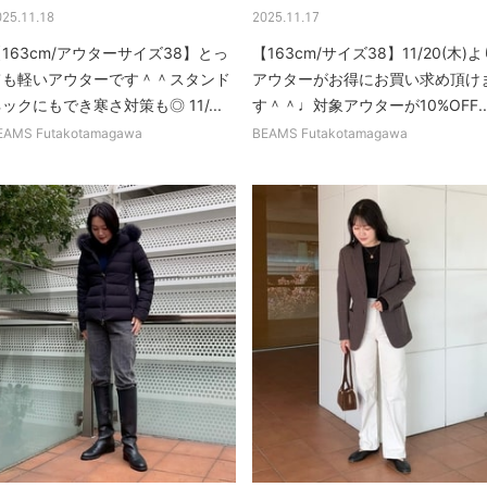
025.11.18
2025.11.17
163cm/アウターサイズ38】とっ
【163cm/サイズ38】11/20(木)よ
ても軽いアウターです＾＾スタンド
アウターがお得にお買い求め頂け
ックにもでき寒さ対策も◎ 11/...
す＾＾♩対象アウターが10%OFF..
EAMS Futakotamagawa
BEAMS Futakotamagawa