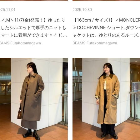
025.11.01
2025.10.30
＜.M＞11/7(金)発売！】ゆったり
【163cm / サイズ1】＜MONCLE
としたシルエットで厚手のニットも
＞COCHEVINNE ショート ダウン
マートに着用ができます＾＾ (( ...
ャケットは、ゆとりのあるルーズ..
EAMS Futakotamagawa
BEAMS Futakotamagawa