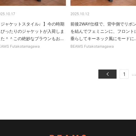
025.10.17
2025.10.12
【ジャケットスタイル♩】今の時期
前後2WAY仕様で、背中側でリボ
にぴったりのジャケットが入荷しま
を結んでフェミニンに、フロント
した＾＾この絶妙なブラウンもお...
垂らしてキーネック風にモードに..
EAMS Futakotamagawa
BEAMS Futakotamagawa
..
1