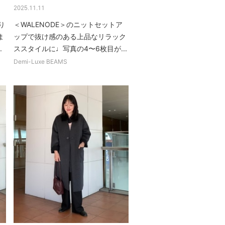
2025.11.11
り
＜WALENODE＞のニットセットア
ま
ップで抜け感のある上品なリラック
.
ススタイルに♩写真の4〜6枚目が...
Demi-Luxe BEAMS