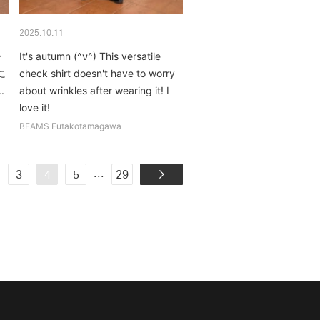
2025.10.11
ン
It's autumn (^ν^) This versatile
に
check shirt doesn't have to worry
.
about wrinkles after wearing it! I
love it!
BEAMS Futakotamagawa
.
...
3
4
5
29