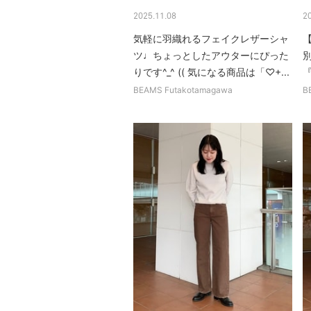
2025.11.08
2
気軽に羽織れるフェイクレザーシャ
【
ツ♩ちょっとしたアウターにぴった
別
りです^_^ (( 気になる商品は「♡+...
『
BEAMS Futakotamagawa
B