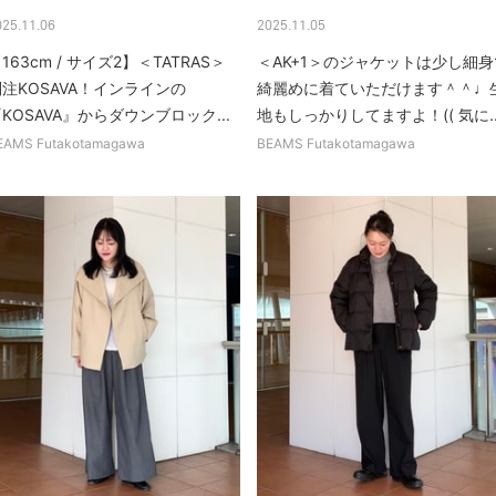
025.11.06
2025.11.05
163cm / サイズ2】＜TATRAS＞
＜AK+1＞のジャケットは少し細身
注KOSAVA！インラインの
綺麗めに着ていただけます＾＾♩
KOSAVA』からダウンブロック...
地もしっかりしてますよ！(( 気に..
EAMS Futakotamagawa
BEAMS Futakotamagawa