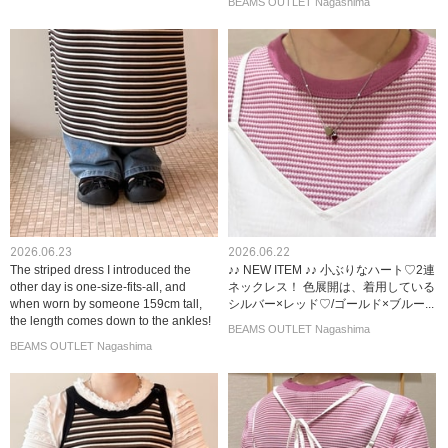
BEAMS OUTLET Nagashima
2026.06.23
2026.06.22
The striped dress I introduced the
♪♪ NEW ITEM ♪♪ 小ぶりなハート♡2連
other day is one-size-fits-all, and
ネックレス！ 色展開は、着用している
when worn by someone 159cm tall,
シルバー×レッド♡/ゴールド×ブルー...
the length comes down to the ankles!
BEAMS OUTLET Nagashima
BEAMS OUTLET Nagashima