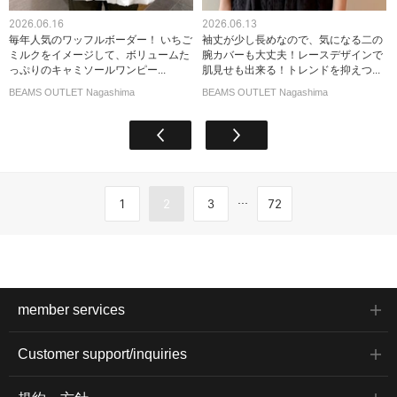
2026.06.16
2026.06.13
毎年人気のワッフルボーダー！ いちご
袖丈が少し長めなので、気になる二の
ミルクをイメージして、ボリュームた
腕カバーも大丈夫！レースデザインで
っぷりのキャミソールワンピー...
肌見せも出来る！トレンドを抑えつ...
BEAMS OUTLET Nagashima
BEAMS OUTLET Nagashima
...
1
2
3
72
member services
Customer support/inquiries