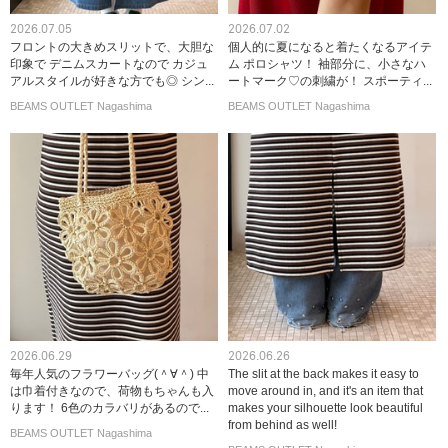
2026.07.05
2026.07.02
フロントの大きめスリットで、大胆な
個人的に夏になると着たくなるアイテ
印象で デニムスカートなので カジュ
ム ポロシャツ！ 袖部分に、小さなハ
アルスタイルが好きな方でも◎ シン...
ートマーク♡の刺繍が！ スポーティ...
BEAMS OUTLET Nagashima
BEAMS OUTLET Nagashima
2026.06.29
2026.06.26
毎年人気のフラワーバッグ(＾∀＾) 中
The slit at the back makes it easy to
は巾着付きなので、荷物もちゃんも入
move around in, and it's an item that
ります！ 6色のカラバリがあるので...
makes your silhouette look beautiful
from behind as well!
BEAMS OUTLET Nagashima