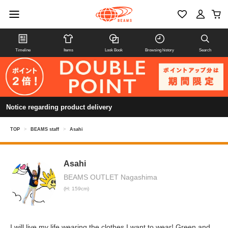
Timeline
Items
Look Book
Browsing history
Search
Notice regarding product delivery
TOP
>
BEAMS staff
>
Asahi
Asahi
BEAMS OUTLET Nagashima
(H: 159cm)
I will live my life wearing the clothes I want to wear! Green and