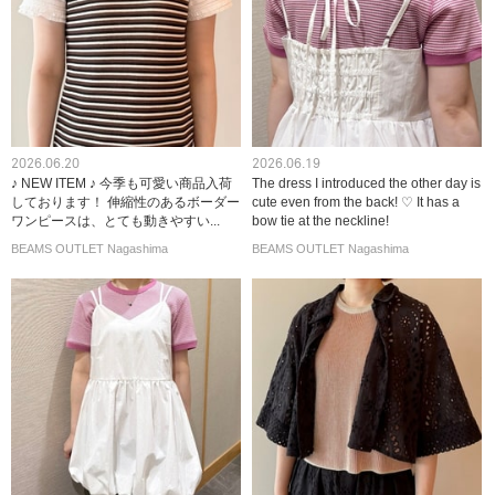
2026.06.20
2026.06.19
♪ NEW ITEM ♪ 今季も可愛い商品入荷
The dress I introduced the other day is
しております！ 伸縮性のあるボーダー
cute even from the back! ♡ It has a
ワンピースは、とても動きやすい...
bow tie at the neckline!
BEAMS OUTLET Nagashima
BEAMS OUTLET Nagashima