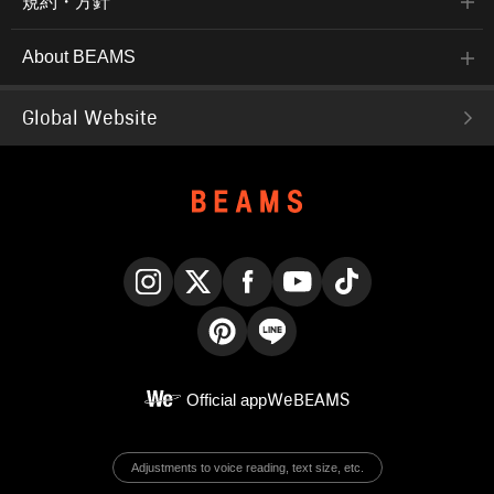
規約・方針
About BEAMS
Global Website
Instagram
X
Facebook
YouTube
TikTok
Pinterest
LINE
Official app
WeBEAMS
Adjustments to voice reading, text size, etc.