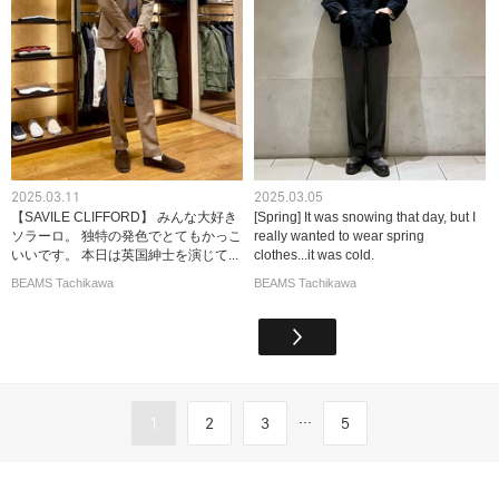
2025.03.11
2025.03.05
【SAVILE CLIFFORD】 みんな大好き
[Spring] It was snowing that day, but I
ソラーロ。 独特の発色でとてもかっこ
really wanted to wear spring
いいです。 本日は英国紳士を演じて...
clothes...it was cold.
BEAMS Tachikawa
BEAMS Tachikawa
...
1
2
3
5