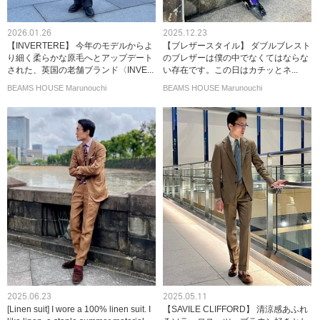
2026.01.26
2025.12.23
【INVERTERE】 今年のモデルからよ
【ブレザースタイル】 ダブルブレスト
り細く柔らかな原毛へとアップデート
のブレザーは僕の中でなくてはならな
された、英国の老舗ブランド〈INVE...
い存在です。この日はカチッとネ...
BEAMS HOUSE Marunouchi
BEAMS HOUSE Marunouchi
2025.06.23
2025.05.11
[Linen suit] I wore a 100% linen suit. I
【SAVILE CLIFFORD】 清涼感あふれ