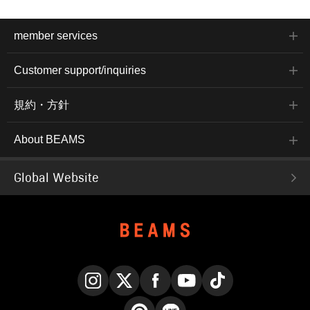
member services
Customer support/inquiries
規約・方針
About BEAMS
Global Website
Instagram
X
Facebook
YouTube
TikTok