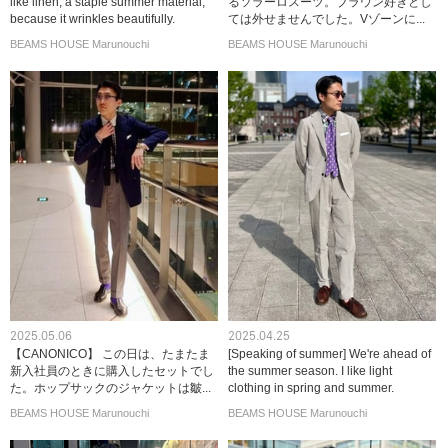
like linen, a staple summer material,
るソラーロスーツ。ブラウン好きとし
because it wrinkles beautifully.
ては外せませんでした。Vゾーンに...
BEAMS HOUSE Marunouchi
BEAMS HOUSE Marunouchi
2025.05.06
2025.04.25
【CANONICO】 この日は、たまたま
[Speaking of summer] We're ahead of
新入社員のときに購入したセットでし
the summer season. I like light
た。ホップサックのジャケットは皺...
clothing in spring and summer.
BEAMS HOUSE Marunouchi
BEAMS HOUSE Marunouchi