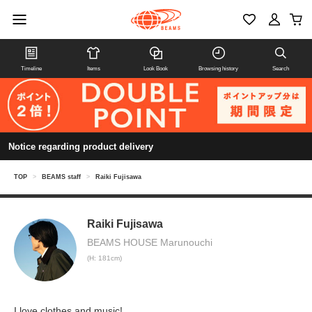
Timeline
Items
Look Book
Browsing history
Search
Notice regarding product delivery
TOP
>
BEAMS staff
>
Raiki Fujisawa
Raiki Fujisawa
BEAMS HOUSE Marunouchi
(H: 181cm)
I love clothes and music!