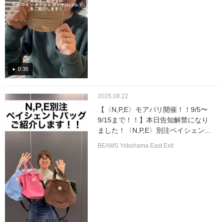
0:36
2025.08.22
【〈N,P,E〉モアバリ開催！！9/5〜
9/15まで！！】本日告知解禁になり
ました！〈N,P,E〉別注ペイシェン...
BEAMS Yokohama East Exit