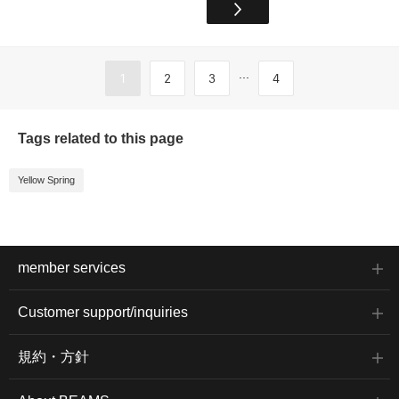
...
1
2
3
4
Tags related to this page
Yellow Spring
member services
Customer support/inquiries
規約・方針