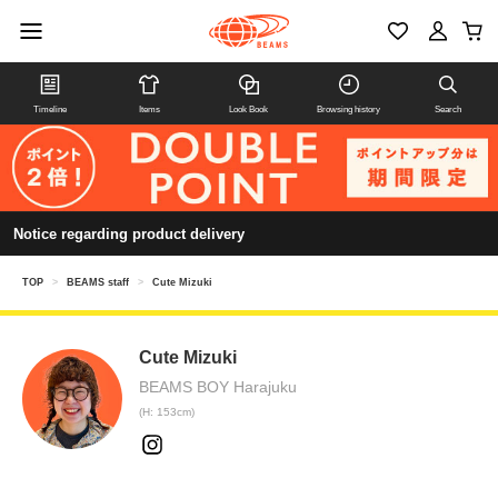
Timeline
Items
Look Book
Browsing history
Search
Notice regarding product delivery
TOP
>
BEAMS staff
>
Cute Mizuki
Cute Mizuki
BEAMS BOY Harajuku
(H: 153cm)