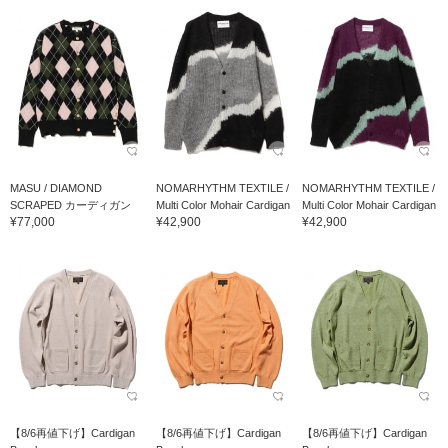
MASU / DIAMOND
NOMARHYTHM TEXTILE /
NOMARHYTHM TEXTILE /
SCRAPED カーディガン
Multi Color Mohair Cardigan
Multi Color Mohair Cardigan
¥77,000
¥42,900
¥42,900
【8/6再値下げ】Cardigan
【8/6再値下げ】Cardigan
【8/6再値下げ】Cardigan