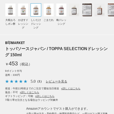
大根おろ
かぼすド
しいたけ
ごまだれ
梅ドレッ
しポン酢
レッシン
ドレッシ
シング
グ
ング
B印MARKET
トッパソースジャパン / TOPPA SELECTIONドレッシン
グ 150ml
453
￥
（税込）
9ポイント付与
送料：330円
5.0
（1）
レビューを見る
発送：午前11時前までのご注文で最短当日発送
»詳しくはこちら
返品：不可
»詳しくはこちら
ギフトラッピング：可能
»詳しくはこちら
※取り寄せ注文となる場合はラッピング対象外
Amazonアカウントでゲスト購入ができます。
※取り寄せ注文・予約商品・抽選販売商品など、一部はゲスト購入対象