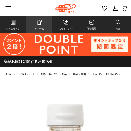
タイムライン
アイテム
スタイリング
閲覧履歴
検索
商品お届けに関するお知らせ
TOP
>
B印MARKET
>
食器・キッチン・食品
>
食品・飲料
>
トッパソースジャパン / TOPPA SELECTIONドレッシング 150ml