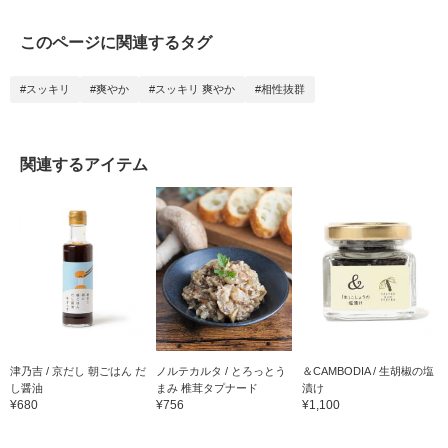
このページに関連するタグ
#スッキリ
#爽やか
#スッキリ 爽やか
#相性抜群
関連するアイテム
津乃吉 / 京だし 朝ごはん だ
ノルテカルタ / とろっとう
＆CAMBODIA / 生胡椒の塩
し醤油
まみ 椎茸タプナード
漬け
¥680
¥756
¥1,100