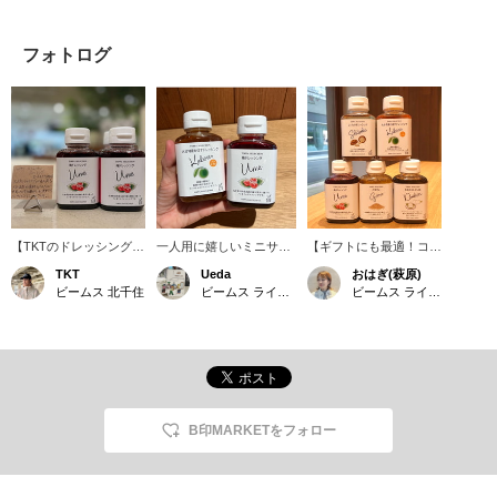
フォトログ
【TKTのドレッシング備
一人用に嬉しいミニサイ
【ギフトにも最適！コン
忘録】 大人気ドレッシ
ズ。持ち運びにも便利で
パクトドレッシング】
TKT
Ueda
おはぎ(萩原)
ングが店頭でも再入荷！
すね！個人的お気に入り
今週の新規商品は大分の
ビームス 北千住
ビームス ライフ 横浜
ビームス ライフ 横浜
梅のさっぱり感がたまり
はこの２つ。想像以上に
〈トッパセレクション〉
ません。 大分県産の食
甘酸っぱい梅ドレッシン
150mlドレッシングで
材をふんだんに使用した
グと、ノンオイルなのに
す！見た目が可愛らしい
持ち運びにも便利なミニ
食べ応え◎で爽やか〜な
だけでなく、味もそれぞ
サイズも嬉しいポイント
味わいのカボスドレッシ
れ個性豊かな味わいで食
◎
ング。さっぱり派におす
べ比べも楽しめます◎私
すめです！
はしいたけの味が旨味た
っぷりでイチオシです！
B印MARKETをフォロー
《お気に入り登録で後か
らすぐに見返せます！つ
いでにマイルも貯まりま
すよ♪》