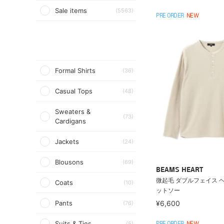
Sale items
(5563)
PRE ORDER
NEW
Formal Shirts
(36)
Casual Tops
(48)
Sweaters &
(73)
Cardigans
Jackets
(24)
Blousons
(69)
BEAMS HEART
微起毛 ダブルフェイス 
Coats
(10)
ットソー
Pants
¥6,600
(76)
Suits & Ties
(5)