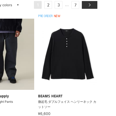
ay colors
...
1
2
3
7
PRE ORDER
NEW
upply
BEAMS HEART
ght Pants
微起毛 ダブルフェイス ヘンリーネック カ
ットソー
¥6,600