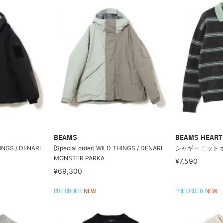
BEAMS
BEAMS HEART
HINGS / DENARI
[Special order] WILD THINGS / DENARI
シャギー ニット 
MONSTER PARKA
¥7,590
¥69,300
PRE ORDER
NEW
PRE ORDER
NEW