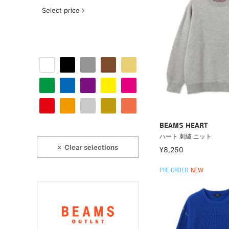
Select price
BEAMS HEART
ハート 刺繍 ニット
Clear selections
¥8,250
PRE ORDER
NEW