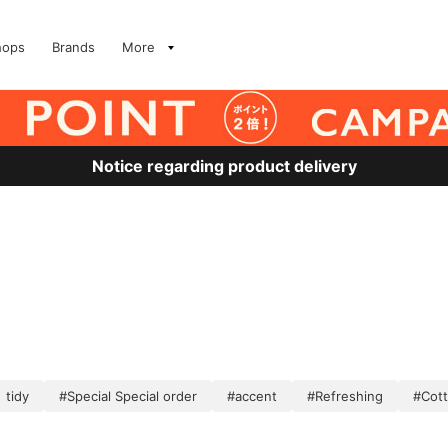
hops
Brands
More
Notice regarding product delivery
tidy
#Special Special order
#accent
#Refreshing
#Cott