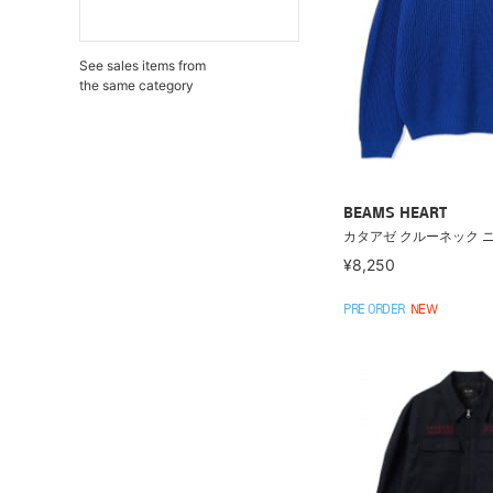
See sales items from
the same category
BEAMS HEART
カタアゼ クルーネック 
¥8,250
PRE ORDER
NEW