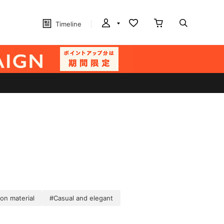
Timeline
on material
#Casual and elegant