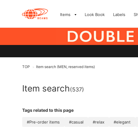
Items
Look Book
Labels
S
TOP
Item search (MEN, reserved items)
>
Item search
(537)
Tags related to this page
#Pre-order items
#casual
#relax
#elegant