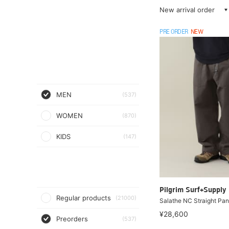
New arrival order
PRE ORDER
NEW
MEN
(537)
WOMEN
(870)
KIDS
(147)
Pilgrim Surf+Supply
Regular products
(21000)
Salathe NC Straight Pan
¥28,600
Preorders
(537)