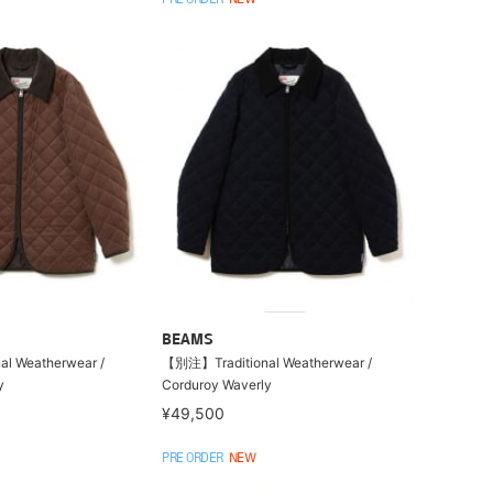
PRE ORDER
NEW
BEAMS
l Weatherwear /
【別注】Traditional Weatherwear /
y
Corduroy Waverly
¥49,500
PRE ORDER
NEW