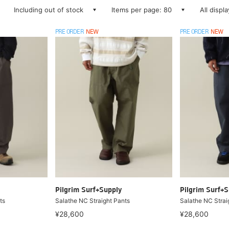
Including out of stock
Items per page: 80
All displ
PRE ORDER
NEW
PRE ORDER
NEW
Pilgrim Surf+Supply
Pilgrim Surf+S
ts
Salathe NC Straight Pants
Salathe NC Strai
¥28,600
¥28,600