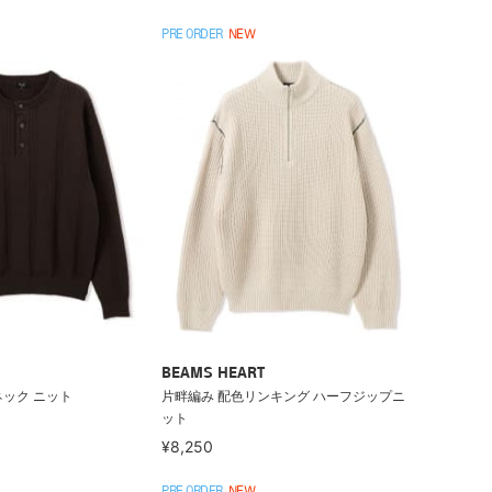
PRE ORDER
NEW
BEAMS HEART
ネック ニット
片畔編み 配色リンキング ハーフジップニ
ット
¥8,250