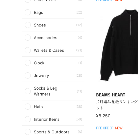
PRE ORDER
NEW
Bags
(22)
Shoes
(12)
Accessories
(4)
Wallets & Cases
(21)
Clock
(1)
Jewelry
(28)
Socks & Leg
(11)
Warmers
BEAMS HEART
片畔編み 配色リンキング
Hats
(38)
ット
¥8,250
Interior Items
(50)
PRE ORDER
NEW
Sports & Outdoors
(5)