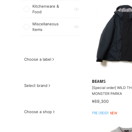
Kitchenware &
(2)
Food
Miscellaneous
(2)
Items
Choose a label
BEAMS
Select brand
[Special order] WILD T
MONSTER PARKA
¥69,300
Choose a shop
PRE ORDER
NEW