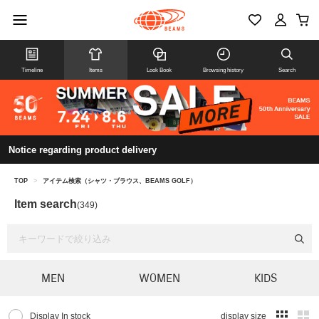
Timeline
Items
Look Book
Browsing history
Search
Notice regarding product delivery
TOP
>
アイテム検索（シャツ・ブラウス、BEAMS GOLF）
Item search
(349)
MEN
WOMEN
KIDS
Display In stock
display size