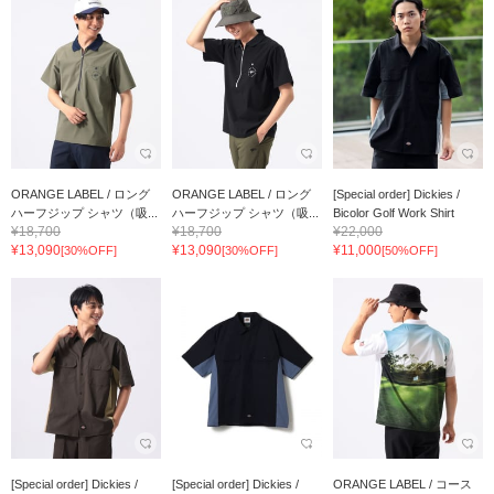
ORANGE LABEL / ロング
ORANGE LABEL / ロング
[Special order] Dickies /
ハーフジップ シャツ（吸...
ハーフジップ シャツ（吸...
Bicolor Golf Work Shirt
¥18,700
¥18,700
¥22,000
¥13,090
¥13,090
¥11,000
[30%OFF]
[30%OFF]
[50%OFF]
[Special order] Dickies /
[Special order] Dickies /
ORANGE LABEL / コース