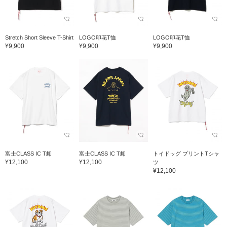
Stretch Short Sleeve T-Shirt
LOGO印花T恤
LOGO印花T恤
¥9,900
¥9,900
¥9,900
富士CLASS IC T卹
富士CLASS IC T卹
トイドッグ プリントTシャ
¥12,100
¥12,100
ツ
¥12,100