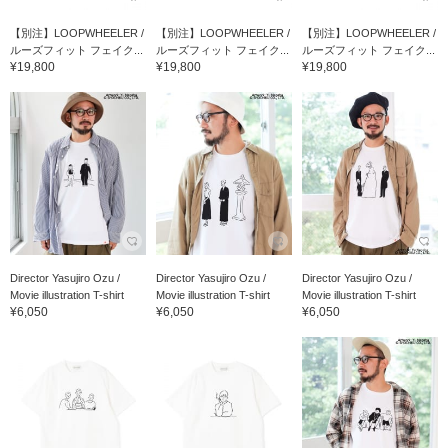
【別注】LOOPWHEELER /
【別注】LOOPWHEELER /
【別注】LOOPWHEELER /
ルーズフィット フェイク...
ルーズフィット フェイク...
ルーズフィット フェイク...
¥19,800
¥19,800
¥19,800
Director Yasujiro Ozu /
Director Yasujiro Ozu /
Director Yasujiro Ozu /
Movie illustration T-shirt
Movie illustration T-shirt
Movie illustration T-shirt
¥6,050
¥6,050
¥6,050