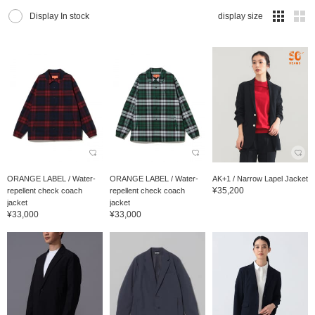
Display In stock
display size
ORANGE LABEL / Water-
ORANGE LABEL / Water-
AK+1 / Narrow Lapel Jacket
¥35,200
repellent check coach
repellent check coach
jacket
jacket
¥33,000
¥33,000