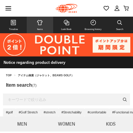
Timeline
Items
Look Book
Browsing history
Search
Notice regarding product delivery
TOP
>
アイテム検索（ジャケット、BEAMS GOLF）
Item search
(7)
#golf
#Golf Stretch
#stretch
#Stretchability
#comfortable
#Functional ma
MEN
WOMEN
KIDS