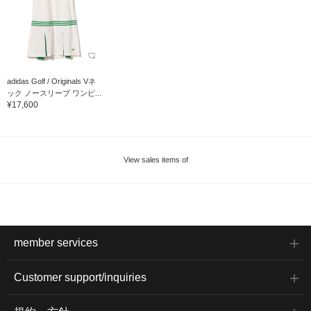
adidas Golf / Originals Vネ
ック ノースリーブ ワンピ...
¥17,600
View sales items of
member services
Customer support/inquiries