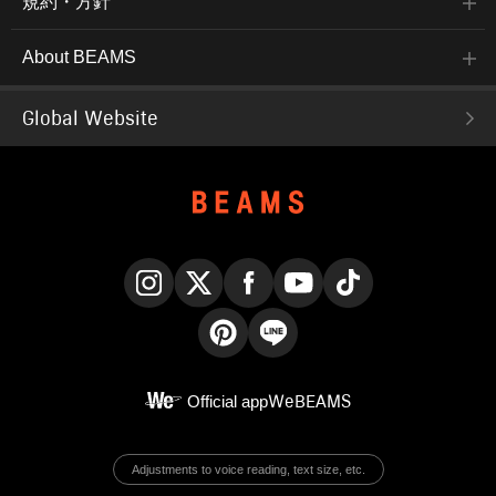
規約・方針
About BEAMS
Global Website
Instagram
X
Facebook
YouTube
TikTok
Pinterest
LINE
Official app
WeBEAMS
Adjustments to voice reading, text size, etc.