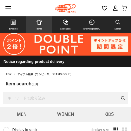
Timeline
Items
Look Book
Browsing history
Search
Notice regarding product delivery
TOP
>
アイテム検索（ワンピース、BEAMS GOLF）
Item search
(10)
MEN
WOMEN
KIDS
Display In stock
display size