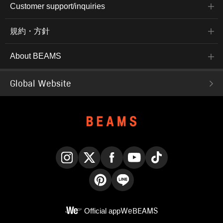
Customer support/inquiries
規約・方針
About BEAMS
Global Website
Instagram
X
Facebook
YouTube
TikTok
Pinterest
LINE
Official app
WeBEAMS