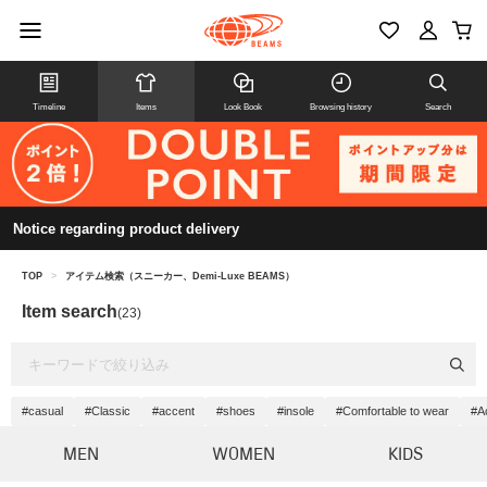
Timeline
Items
Look Book
Browsing history
Search
Notice regarding product delivery
TOP
>
アイテム検索（スニーカー、Demi-Luxe BEAMS）
Item search
(23)
#casual
#Classic
#accent
#shoes
#insole
#Comfortable to wear
#A
MEN
WOMEN
KIDS