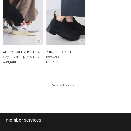
AUTRY / MEDALIST LOW
PURPRED / POLE
レザースエード コンビ ス...
sneakers
¥39,600
¥39,600
View sales items of
member services