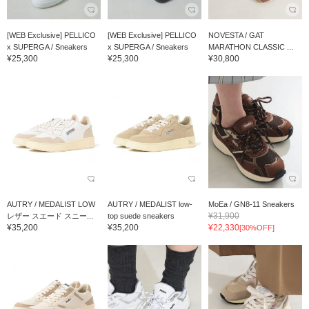
[WEB Exclusive] PELLICO
[WEB Exclusive] PELLICO
NOVESTA / GAT
x SUPERGA / Sneakers
x SUPERGA / Sneakers
MARATHON CLASSIC ...
¥25,300
¥25,300
¥30,800
AUTRY / MEDALIST LOW
AUTRY / MEDALIST low-
MoEa / GN8-11 Sneakers
¥31,900
レザー スエード スニー...
top suede sneakers
¥35,200
¥35,200
¥22,330
[30%OFF]