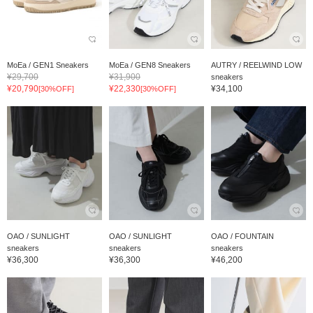
MoEa / GEN1 Sneakers
MoEa / GEN8 Sneakers
AUTRY / REELWIND LOW
¥29,700
¥31,900
sneakers
¥20,790
¥22,330
¥34,100
[30%OFF]
[30%OFF]
OAO / SUNLIGHT
OAO / SUNLIGHT
OAO / FOUNTAIN
sneakers
sneakers
sneakers
¥36,300
¥36,300
¥46,200