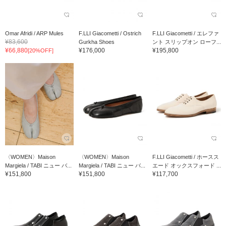
Omar Afridi / ARP Mules
F.LLI Giacometti / Ostrich
F.LLI Giacometti / エレファ
¥83,600
Gurkha Shoes
ント スリップオン ローフ...
¥66,880
¥176,000
¥195,800
[20%OFF]
〈WOMEN〉Maison
〈WOMEN〉Maison
F.LLI Giacometti / ホースス
Margiela / TABI ニュー バ...
Margiela / TABI ニュー バ...
エード オックスフォード ...
¥151,800
¥151,800
¥117,700