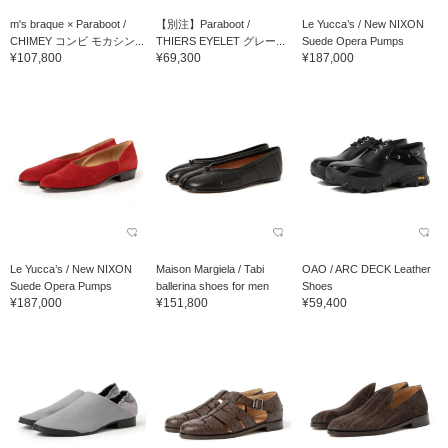
m's braque × Paraboot /
【別注】Paraboot /
Le Yucca’s / New NIXON
CHIMEY コンビ モカシン...
THIERS EYELET グレー...
Suede Opera Pumps
¥107,800
¥69,300
¥187,000
Le Yucca’s / New NIXON
Maison Margiela / Tabi
OAO / ARC DECK Leather
Suede Opera Pumps
ballerina shoes for men
Shoes
¥187,000
¥151,800
¥59,400