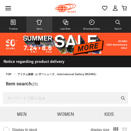
Timeline
Items
Look Book
Browsing history
Search
Notice regarding product delivery
TOP
>
アイテム検索（レザーシューズ、International Gallery BEAMS）
Item search
(25)
MEN
WOMEN
KIDS
Display In stock
display size