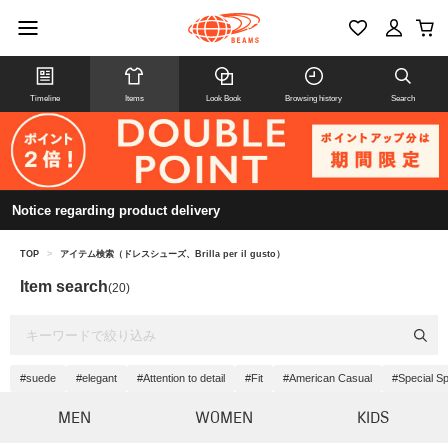
Timeline
Items
Look Book
Browsing history
Search
Notice regarding product delivery
TOP
>
アイテム検索（ドレスシューズ、Brilla per il gusto）
Item search
(20)
#suede
#elegant
#Attention to detail
#Fit
#American Casual
#Special Sp
MEN
WOMEN
KIDS