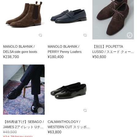
MANOLO BLAHNIK /
MANOLO BLAHNIK /
【別注】POLPETTA
DELSA side gore boots
PERRY Penny Loafers
LUSSO / スエード クォー...
¥238,700
¥180,400
¥50,600
【8/6再値下げ】SEBAGO /
CALMANTHOLOGY /
JAMES 2アイレット Uチ...
WESTERN CUT スリッポ...
¥49,500
¥63,800