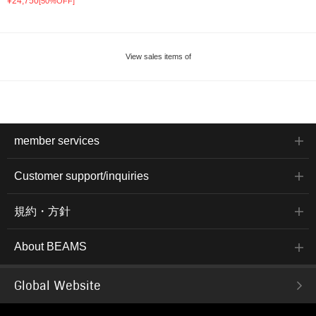
¥24,750
[50%OFF]
View sales items of
member services
Customer support/inquiries
規約・方針
About BEAMS
Global Website