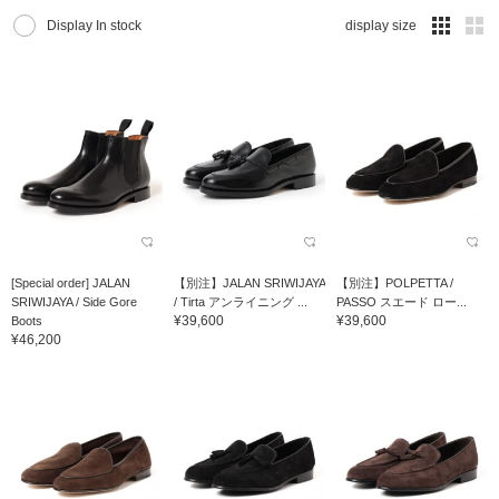
Display In stock
display size
[Special order] JALAN
【別注】JALAN SRIWIJAYA
【別注】POLPETTA /
SRIWIJAYA / Side Gore
/ Tirta アンライニング ...
PASSO スエード ロー...
¥39,600
¥39,600
Boots
¥46,200