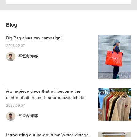
Blog
Big Bag giveaway campaign!
2026.02.07
平垣内 海都
A one-piece piece that will become the
center of attention! Featured sweatshirts!
2025.09.07
平垣内 海都
Introducing our new autumn/winter vintage