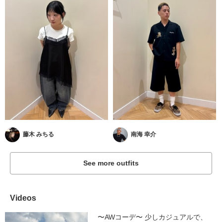
藤木 みちる
南海 幸介
See more outfits
Videos
〜AWコーデ〜 少しカジュアルで、