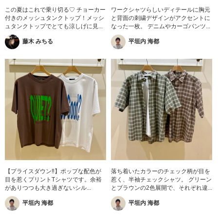
この夏はこれで乗り切る♡ チョーカー
ワークシャツらしいディテールに胸元
付きのメッシュタンクトップ！メッシ
と背面の刺繍デザインがアクセントに
ュタンクトップでとても涼しげに見...
なった一枚。 デニムやカーゴパンツ...
藤木 みちる
平垣内 海都
【プライスダウン‼︎】ポップな配色が
落ち着いたカラーのチェック柄が目を
目を惹くプリントTシャツです。余裕
惹く、半袖チェックシャツ。 グリーン
がありつつも大き過ぎないシル...
とブラウンの2色展開で、それぞれ違...
平垣内 海都
平垣内 海都