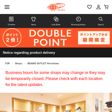
Timeline
Items
Look Book
Browsing history
Search
Notice regarding product delivery
TOP
>
Shops
>
BEAMS OUTLET Hiroshima
Business hours for some shops may change or they may
be temporarily closed. Please check with each location
for the latest updates.