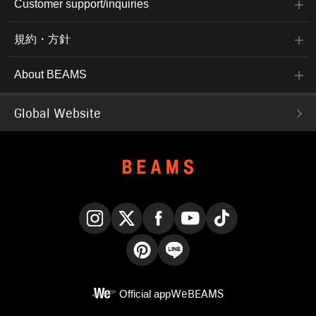
Customer support/inquiries
規約・方針
About BEAMS
Global Website
Instagram
X
Facebook
YouTube
TikTok
Pinterest
LINE
Official app
WeBEAMS