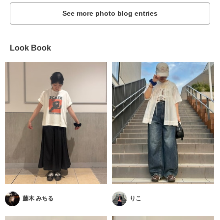
See more photo blog entries
Look Book
藤木 みちる
りこ