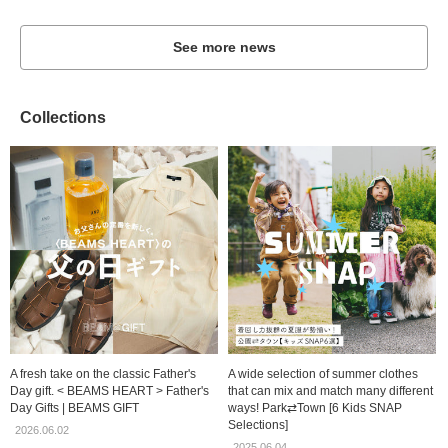
See more news
Collections
A fresh take on the classic Father's
A wide selection of summer clothes
Day gift. < BEAMS HEART > Father's
that can mix and match many different
Day Gifts | BEAMS GIFT
ways! Park⇄Town [6 Kids SNAP
Selections]
2026.06.02
2025.06.04