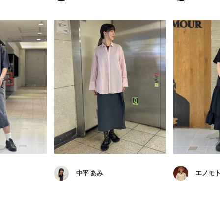
)
中平 あみ
エノモト