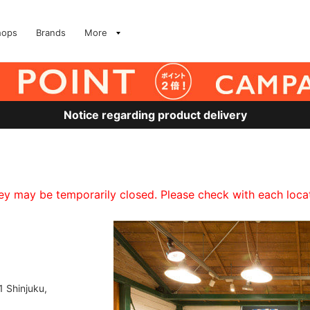
hops
Brands
More
Notice regarding product delivery
 may be temporarily closed. Please check with each locati
 Shinjuku,