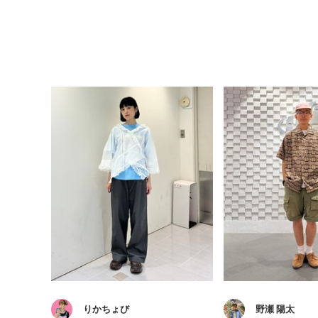
りかちょび
野瀬 陽太