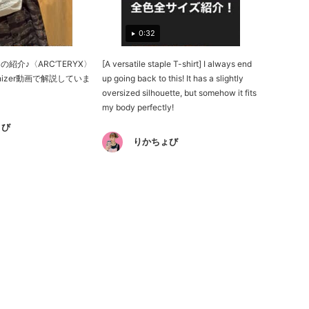
0:32
紹介♪〈ARC’TERYX〉
[A versatile staple T-shirt] I always end
rganizer動画で解説していま
up going back to this! It has a slightly
oversized silhouette, but somehow it fits
my body perfectly!
ょび
りかちょび