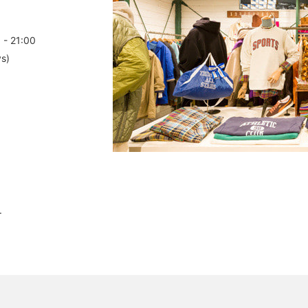
 - 21:00
ys)
.