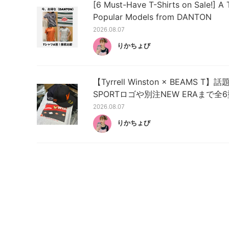
[6 Must-Have T-Shirts on Sale!] 
Popular Models from DANTON
2026.08.07
りかちょび
【Tyrrell Winston × BEAMS
SPORTロゴや別注NEW ERAまで全
2026.08.07
りかちょび