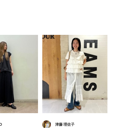
O
津藤 理佐子