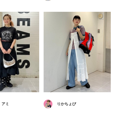
 アミ
りかちょび