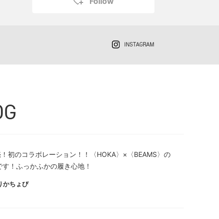
Follow
INSTAGRAM
OG
！初のコラボレーション！！〈HOKA〉×〈BEAMS〉の
i7です！ふっかふかの履き心地！
りかちょび