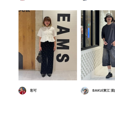
彩可
BAKU(東江 漠