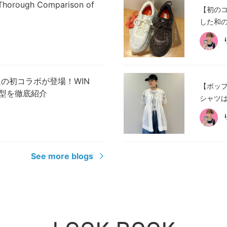
A Thorough Comparison of
【初の
した和の
 T】話題の初コラボが登場！WIN
【ポップ
6型を徹底紹介
シャツは
See more blogs