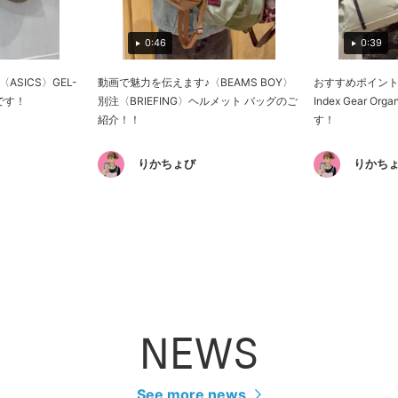
0:46
0:39
SICS〉GEL-
動画で魅力を伝えます♪〈BEAMS BOY〉
おすすめポイントの
介です！
別注〈BRIEFING〉ヘルメット バッグのご
Index Gear O
紹介！！
す！
りかちょび
りかち
NEWS
See more news