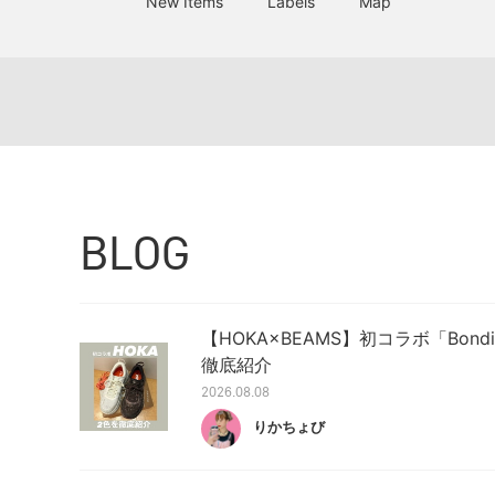
New Items
Labels
Map
BLOG
【HOKA×BEAMS】初コラボ「Bond
徹底紹介
2026.08.08
りかちょび