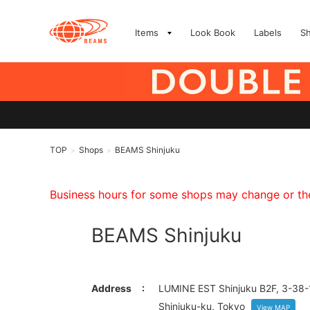
Items
Look Book
Labels
S
TOP
Shops
BEAMS Shinjuku
>
>
Business hours for some shops may change or they
BEAMS Shinjuku
Address
LUMINE EST Shinjuku B2F, 3-38-1
Shinjuku-ku, Tokyo
View MAP