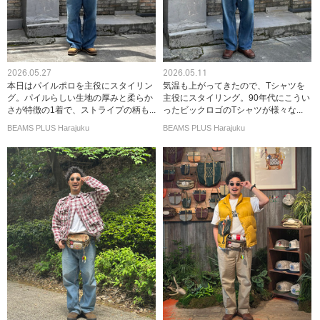
2026.05.27
2026.05.11
本日はパイルポロを主役にスタイリン
気温も上がってきたので、Tシャツを
グ。パイルらしい生地の厚みと柔らか
主役にスタイリング。90年代にこうい
さが特徴の1着で、ストライプの柄も...
ったビックロゴのTシャツが様々な...
BEAMS PLUS Harajuku
BEAMS PLUS Harajuku