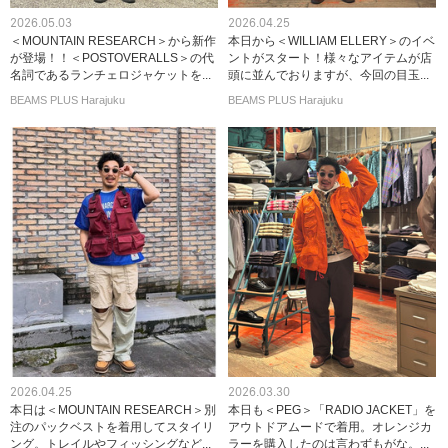
2026.05.03
2026.04.25
＜MOUNTAIN RESEARCH＞から新作
本日から＜WILLIAM ELLERY＞のイベ
が登場！！＜POSTOVERALLS＞の代
ントがスタート！様々なアイテムが店
名詞であるランチェロジャケットを...
頭に並んでおりますが、今回の目玉...
BEAMS PLUS Harajuku
BEAMS PLUS Harajuku
2026.04.25
2026.03.30
本日は＜MOUNTAIN RESEARCH＞別
本日も＜PEG＞「RADIO JACKET」を
注のパックベストを着用してスタイリ
アウトドアムードで着用。オレンジカ
ング。トレイルやフィッシングなど...
ラーを購入したのは言わずもがな。...