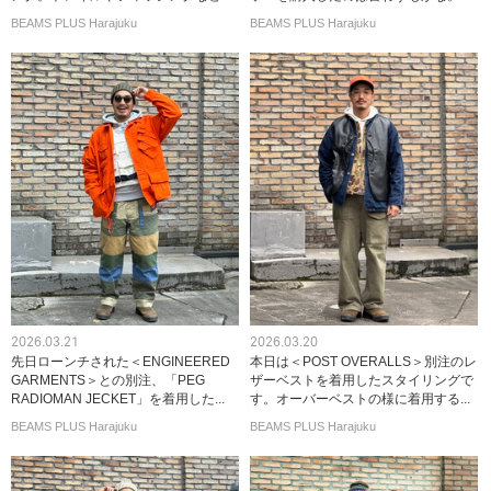
BEAMS PLUS Harajuku
BEAMS PLUS Harajuku
2026.03.21
2026.03.20
先日ローンチされた＜ENGINEERED
本日は＜POST OVERALLS＞別注のレ
GARMENTS＞との別注、「PEG
ザーベストを着用したスタイリングで
RADIOMAN JECKET」を着用した...
す。オーバーベストの様に着用する...
BEAMS PLUS Harajuku
BEAMS PLUS Harajuku