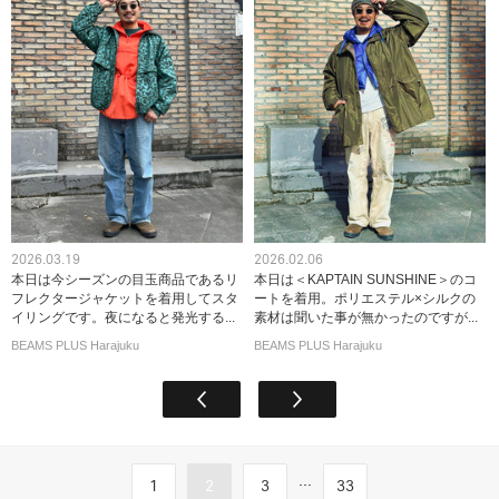
2026.03.19
2026.02.06
本日は今シーズンの目玉商品であるリ
本日は＜KAPTAIN SUNSHINE＞のコ
フレクタージャケットを着用してスタ
ートを着用。ポリエステル×シルクの
イリングです。夜になると発光する...
素材は聞いた事が無かったのですが...
BEAMS PLUS Harajuku
BEAMS PLUS Harajuku
...
1
2
3
33