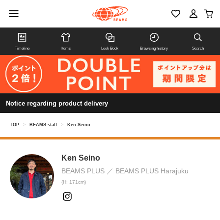
Timeline
Items
Look Book
Browsing history
Search
Notice regarding product delivery
TOP
>
BEAMS staff
>
Ken Seino
Ken Seino
BEAMS PLUS
BEAMS PLUS Harajuku
(H: 171cm)