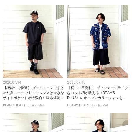
2026.07.14
2026.07.10
【機能性で快適】 ダークトーンでまと
【柄に一目惚れ】 ヴィンテージライク
めた夏コーデです！ トップスは大きな
なヨット柄が映える〈BEAMS
サイドポケットが特徴的！ 吸水速乾...
PLUS〉のオープンカラーシャツを...
BEAMS HEART Kuzuha Mall
BEAMS HEART Kuzuha Mall