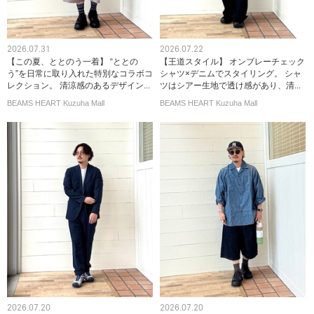
2026.07.31
2026.07.22
【この夏、ととのう一着】 “ととの
【王道スタイル】 オンブレーチェック
う”を日常に取り入れた特別なコラボコ
シャツ×デニムでスタイリング。 シャ
レクション。 清涼感のあるデザイン...
ツはシアー生地で透け感があり、清...
BEAMS HEART Kuzuha Mall
BEAMS HEART Kuzuha Mall
2026.07.20
2026.07.20