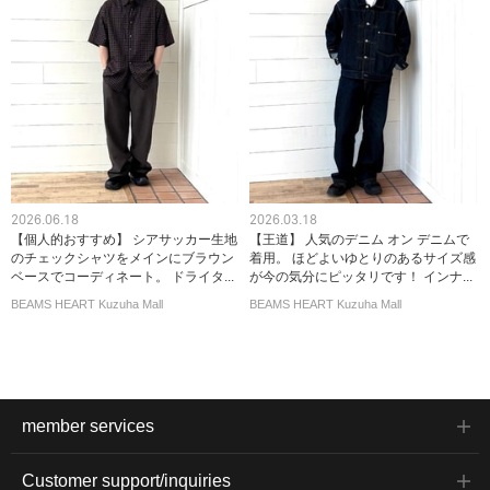
2026.06.18
2026.03.18
【個人的おすすめ】 シアサッカー生地
【王道】 人気のデニム オン デニムで
のチェックシャツをメインにブラウン
着用。 ほどよいゆとりのあるサイズ感
ベースでコーディネート。 ドライタ...
が今の気分にピッタリです！ インナ...
BEAMS HEART Kuzuha Mall
BEAMS HEART Kuzuha Mall
member services
Customer support/inquiries