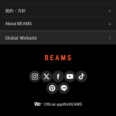
規約・方針
About BEAMS
Global Website
Instagram
X
Facebook
YouTube
TikTok
Pinterest
LINE
Official app
WeBEAMS