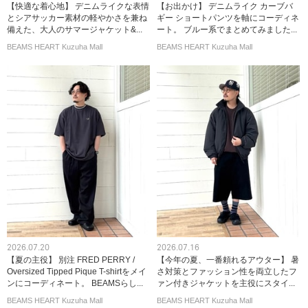
【快適な着心地】 デニムライクな表情
【お出かけ】 デニムライク カーブバ
とシアサッカー素材の軽やかさを兼ね
ギー ショートパンツを軸にコーディネ
備えた、大人のサマージャケット&...
ート。 ブルー系でまとめてみました...
BEAMS HEART Kuzuha Mall
BEAMS HEART Kuzuha Mall
2026.07.20
2026.07.16
【夏の主役】 別注 FRED PERRY /
【今年の夏、一番頼れるアウター】 暑
Oversized Tipped Pique T-shirtをメイ
さ対策とファッション性を両立したフ
ンにコーディネート。 BEAMSらし...
ァン付きジャケットを主役にスタイ...
BEAMS HEART Kuzuha Mall
BEAMS HEART Kuzuha Mall