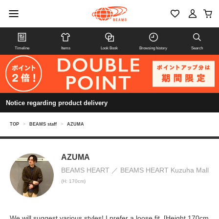
Timeline
Items
Look Book
Browsing history
Search
Notice regarding product delivery
TOP
>
BEAMS staff
>
AZUMA
AZUMA
BEAMS HEART
BEAMS HEART Kuzuha Mall
(H: 170cm)
We will suggest various styles! I prefer a loose fit. [Height 170cm