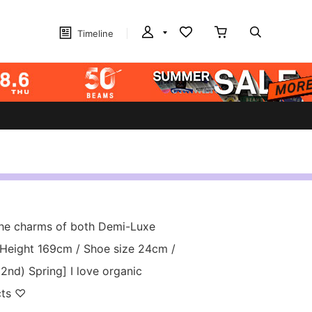
Timeline
the charms of both Demi-Luxe
eight 169cm / Shoe size 24cm /
2nd) Spring] I love organic
cts ♡