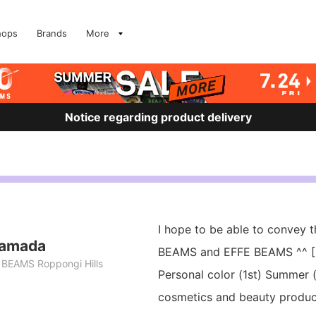
hops
Brands
More
Notice regarding product delivery
I hope to be able to convey 
Yamada
BEAMS and EFFE BEAMS ^^ [H
BEAMS Roppongi Hills
Personal color (1st) Summer (
cosmetics and beauty produ