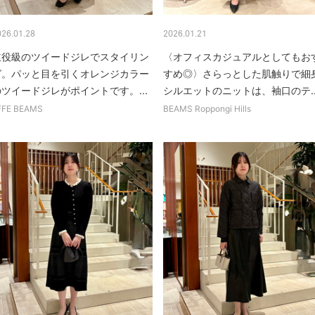
026.01.28
2026.01.21
主役級のツイードジレでスタイリン
〈オフィスカジュアルとしてもお
グ。パッと目を引くオレンジカラー
すめ◎〉さらっとした肌触りで細
のツイードジレがポイントです。...
シルエットのニットは、袖口のテ..
FFE BEAMS
BEAMS Roppongi Hills