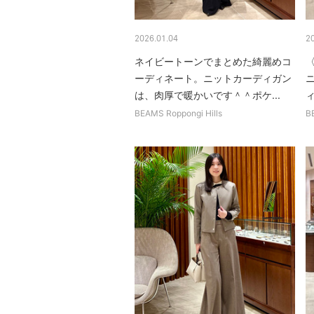
2026.01.04
2
ネイビートーンでまとめた綺麗めコ
〈
ーディネート。ニットカーディガン
は、肉厚で暖かいです＾＾ポケ...
ィ
BEAMS Roppongi Hills
B