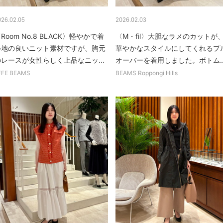
026.02.05
2026.02.03
Room No.8 BLACK〉軽やかで着
〈M・fil〉大胆なラメのカットが
心地の良いニット素材ですが、胸元
華やかなスタイルにしてくれるプ
のレースが女性らしく上品なニッ...
オーバーを着用しました。ボトム..
FFE BEAMS
BEAMS Roppongi Hills