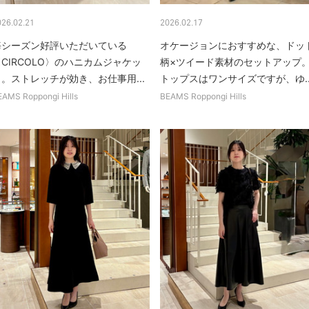
026.02.21
2026.02.17
毎シーズン好評いただいている
オケージョンにおすすめな、ドッ
CIRCOLO〉のハニカムジャケッ
柄×ツイード素材のセットアップ
ト。ストレッチが効き、お仕事用...
トップスはワンサイズですが、ゆ..
EAMS Roppongi Hills
BEAMS Roppongi Hills