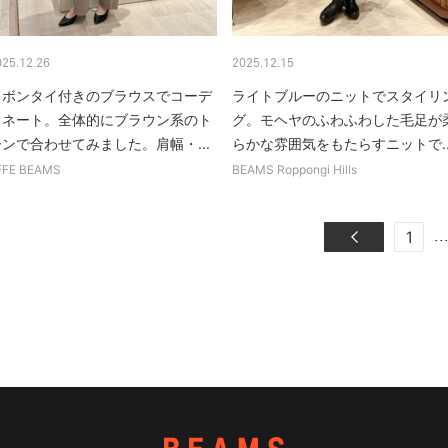
025.12.26
2025.12.15
リボンタイ付きのブラウスでコーデ
ライトブルーのニットでスタイリ
ィネート。全体的にブラウン系のト
グ。モヘヤのふわふわした毛足が
ーンで合わせてみました。肩幅・...
らかな雰囲気をもたらすニットで..
FFE BEAMS
BEAMS Roppongi Hills
..
1