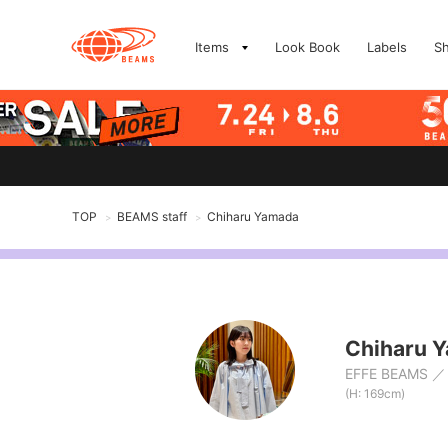
Items
Look Book
Labels
S
TOP
BEAMS staff
Chiharu Yamada
>
>
Chiharu 
EFFE BEAMS
(H: 169cm)