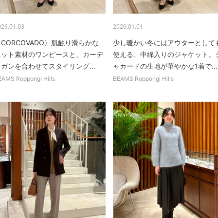
026.01.03
2026.01.01
CORCOVADO〉肌触り滑らかな
少し暖かい冬にはアウターとして
ニット素材のワンピースと、カーデ
使える、中綿入りのジャケット。
ガンを合わせてスタイリング...
ャカードの生地が華やかな1着で...
EAMS Roppongi Hills
BEAMS Roppongi Hills