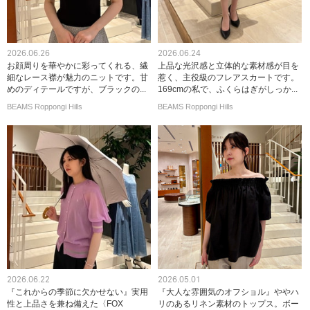
2026.06.26
2026.06.24
お顔周りを華やかに彩ってくれる、繊
上品な光沢感と立体的な素材感が目を
細なレース襟が魅力のニットです。甘
惹く、主役級のフレアスカートです。
めのディテールですが、ブラックの...
169cmの私で、ふくらはぎがしっか...
BEAMS Roppongi Hills
BEAMS Roppongi Hills
2026.06.22
2026.05.01
『これからの季節に欠かせない』実用
『大人な雰囲気のオフショル』ややハ
性と上品さを兼ね備えた〈FOX
リのあるリネン素材のトップス。ボー