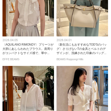
2026.04.05
2026.04.01
〈AQUILANO RIMONDY〉プリーツが
〈新生活にもおすすめなTOD'Sのバッ
大胆にあしらわれたブラウス。肩周り
グ〉さりげないTの金具とベルトのデ
がコンパクトなサイズ感で、華や...
ザインが、洗練された印象のバッグ...
EFFE BEAMS
BEAMS Roppongi Hills