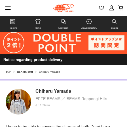
Timeline
Items
Look Book
Browsing history
Search
Notice regarding product delivery
TOP
>
BEAMS staff
>
Chiharu Yamada
Chiharu Yamada
EFFE BEAMS
BEAMS Roppongi Hills
(H: 169cm)
I hope to be able to convey the charms of both Demi-Luxe