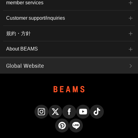
member services
Customer support/inquiries
規約・方針
About BEAMS
Global Website
Instagram
X
Facebook
YouTube
TikTok
Pinterest
LINE