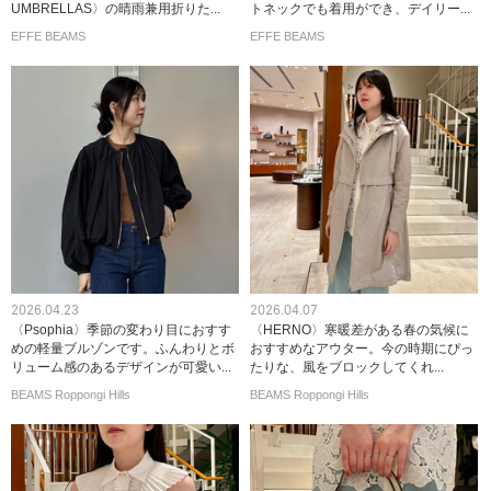
UMBRELLAS〉の晴雨兼用折りた...
トネックでも着用ができ、デイリー...
EFFE BEAMS
EFFE BEAMS
2026.04.23
2026.04.07
〈Psophia〉季節の変わり目におすす
〈HERNO〉寒暖差がある春の気候に
めの軽量ブルゾンです。ふんわりとボ
おすすめなアウター。今の時期にぴっ
リューム感のあるデザインが可愛い...
たりな、風をブロックしてくれ...
BEAMS Roppongi Hills
BEAMS Roppongi Hills