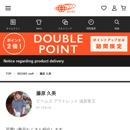
タイムライン
Items
スタイリング
閲覧履歴
検索
Notice regarding product delivery
TOP
>
BEAMS staff
>
藤原 久美
藤原 久美
ビームス アウトレット 滋賀竜王
(H: 154cm)
可愛い商品たくさん紹介します。