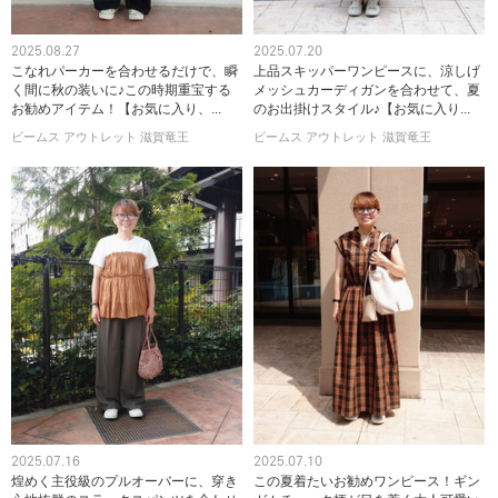
2025.08.27
2025.07.20
こなれパーカーを合わせるだけで、瞬
上品スキッパーワンピースに、涼しげ
く間に秋の装いに♪この時期重宝する
メッシュカーディガンを合わせて、夏
お勧めアイテム！【お気に入り、...
のお出掛けスタイル♪【お気に入り...
ビームス アウトレット 滋賀竜王
ビームス アウトレット 滋賀竜王
2025.07.16
2025.07.10
煌めく主役級のプルオーバーに、穿き
この夏着たいお勧めワンピース！ギン