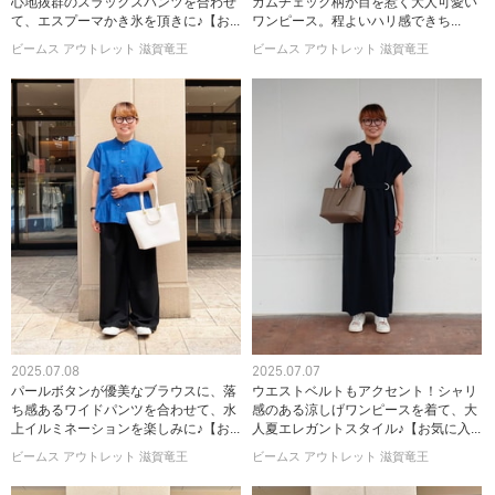
心地抜群のスラックスパンツを合わせ
ガムチェック柄が目を惹く大人可愛い
て、エスプーマかき氷を頂きに♪【お...
ワンピース。程よいハリ感できち...
ビームス アウトレット 滋賀竜王
ビームス アウトレット 滋賀竜王
2025.07.08
2025.07.07
パールボタンが優美なブラウスに、落
ウエストベルトもアクセント！シャリ
ち感あるワイドパンツを合わせて、水
感のある涼しげワンピースを着て、大
上イルミネーションを楽しみに♪【お...
人夏エレガントスタイル♪【お気に入...
ビームス アウトレット 滋賀竜王
ビームス アウトレット 滋賀竜王