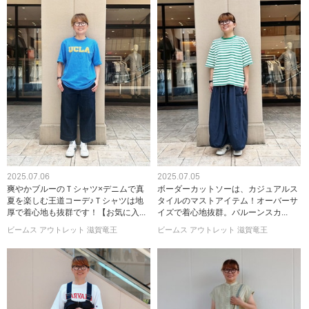
2025.07.06
2025.07.05
爽やかブルーのＴシャツ×デニムで真
ボーダーカットソーは、カジュアルス
夏を楽しむ王道コーデ♪Ｔシャツは地
タイルのマストアイテム！オーバーサ
厚で着心地も抜群です！【お気に入...
イズで着心地抜群。バルーンスカ...
ビームス アウトレット 滋賀竜王
ビームス アウトレット 滋賀竜王