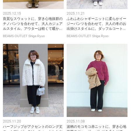
2025.12.15
2025.11.21
良質なスウェットに、穿き心地抜群の
ふわふわシャギーニットに柔らかイー
チノパンツを合わせて、大人カジュア
ジーパンツを合わせて、大人の冬のお
ルスタイル。アウターは軽くて暖か...
出掛けスタイルに。ダッフルコート...
BEAMS OUTLET Shiga Ryuo
BEAMS OUTLET Shiga Ryuo
2025.11.20
2025.11.08
ハーフジップがアクセントのロング丈
波柄のモコモコ赤ニットに、穿き心地