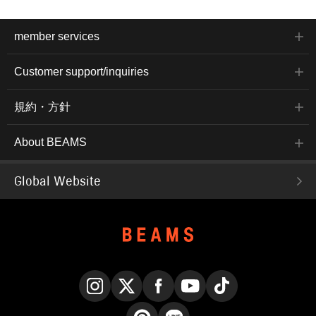
member services
Customer support/inquiries
規約・方針
About BEAMS
Global Website
Instagram
X
Facebook
YouTube
TikTok