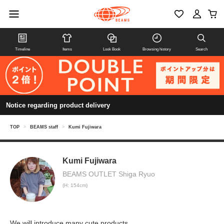
Timeline
Items
Look Book
Browsing history
Search
Notice regarding product delivery
TOP
>
BEAMS staff
>
Kumi Fujiwara
Kumi Fujiwara
BEAMS OUTLET Shiga Ryuo
(H: 154cm)
We will introduce many cute products.