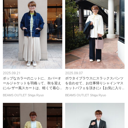
2025.09.21
2025.09.07
ポップなカラーのニットに、カバーオ
ボウタイブラウスにスラックスパンツ
ールジャケットを羽織って、秋を迎え
を合わせて、お仕事帰りシャインマス
に♪レザー風スカートは、軽くて着心...
カットパフェを頂きに♪【お気に入り...
BEAMS OUTLET Shiga Ryuo
BEAMS OUTLET Shiga Ryuo