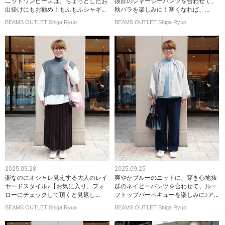
ニットワンピースは、ちょっとしたお
抜群のジャージーパンツを合わせて、
出掛けにもお勧め！もふもふシャギ...
秋バラを楽しみに！寒くなれば、...
BEAMS OUTLET Shiga Ryuo
BEAMS OUTLET Shiga Ryuo
2025.09.28
2025.09.25
楽なのにオシャレ見えする大人のレイ
爽やかブルーのニットに、穿き心地抜
ヤードスタイル♪【お気に入り、フォ
群のネイビーパンツを合わせて、ルー
ローにチェックして頂くと見返し...
フトップバーベキューを楽しみに♪ア...
BEAMS OUTLET Shiga Ryuo
BEAMS OUTLET Shiga Ryuo