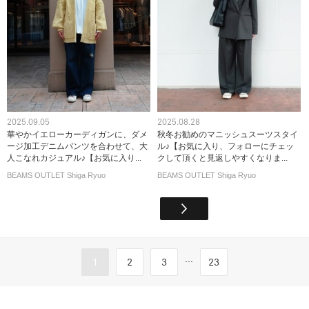
2025.09.05
2025.08.28
華やかイエローカーディガンに、ダメ
秋冬お勧めのマニッシュスーツスタイ
ージ加工デニムパンツを合わせて、大
ル♪【お気に入り、フォローにチェッ
人こなれカジュアル♪【お気に入り...
クして頂くと見返しやすくなりま...
BEAMS OUTLET Shiga Ryuo
BEAMS OUTLET Shiga Ryuo
...
1
2
3
23