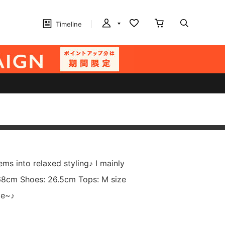
Timeline
tems into relaxed styling♪ I mainly
168cm Shoes: 26.5cm Tops: M size
me~♪