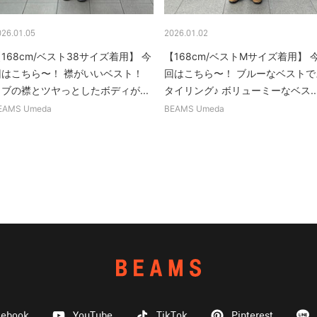
026.01.05
2026.01.02
168cm/ベスト38サイズ着用】 今
【168cm/ベストMサイズ着用】 
回はこちら〜！ 襟がいいベスト！
回はこちら〜！ ブルーなベストで
リブの襟とツヤっとしたボディが...
タイリング♪ ボリューミーなベス..
EAMS Umeda
BEAMS Umeda
cebook
YouTube
TikTok
Pinterest