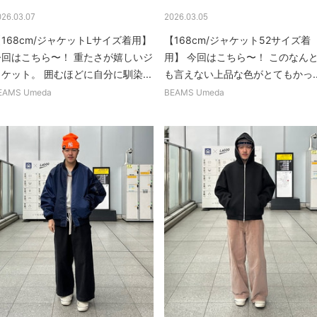
026.03.07
2026.03.05
168cm/ジャケットLサイズ着用】
【168cm/ジャケット52サイズ着
今回はこちら〜！ 重たさが嬉しいジ
用】 今回はこちら〜！ このなん
ケット。 囲むほどに自分に馴染...
も言えない上品な色がとてもかっ..
EAMS Umeda
BEAMS Umeda