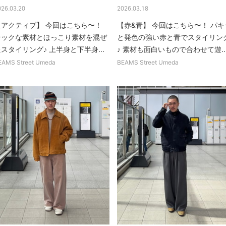
026.03.20
2026.03.18
【アクティブ】 今回はこちら〜！
【赤&青】 今回はこちら〜！ パキ
テックな素材とほっこり素材を混ぜ
と発色の強い赤と青でスタイリン
スタイリング♪ 上半身と下半身...
♪ 素材も面白いもので合わせて遊..
EAMS Street Umeda
BEAMS Street Umeda