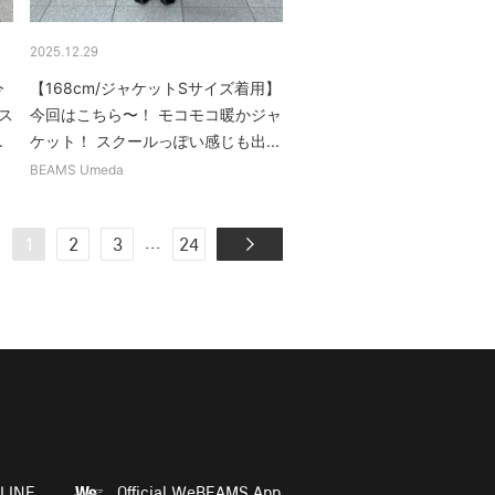
2025.12.29
今
【168cm/ジャケットSサイズ着用】
ス
今回はこちら〜！ モコモコ暖かジャ
.
ケット！ スクールっぽい感じも出...
BEAMS Umeda
...
1
2
3
24
LINE
Official WeBEAMS App