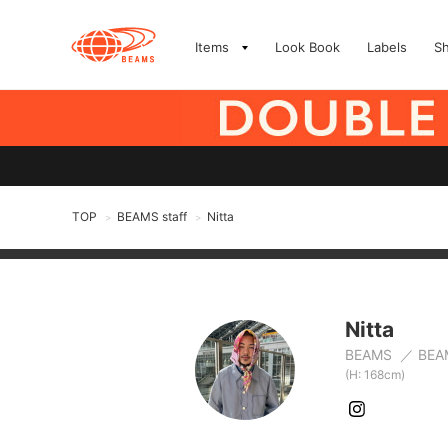
Items
Look Book
Labels
S
TOP
BEAMS staff
Nitta
>
>
Nitta
BEAMS
BEA
(H: 168cm)