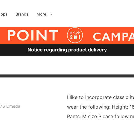
hops
Brands
More
Notice regarding product delivery
I like to incorporate classic i
MS Umeda
wear the following: Height: 
Pants: M size Please follow 