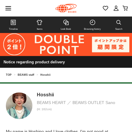
Timeline
Items
Look Book
Browsing history
Search
Notice regarding product delivery
TOP
>
BEAMS staff
>
Hosshii
Hosshii
BEAMS HEART
BEAMS OUTLET Sano
(H: 162cm)
My name is Hoshino and I love clothes. I'm not good at