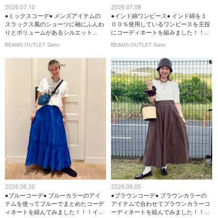
2026.07.10
2026.07.08
●ミックスコーデ● メンズアイテムの
●インド綿ワンピース● インド綿を１
スラックス風のショーツに袖にふんわ
００％使用しているワンピースを主役
りとボリュームがあるシルエット...
にコーディネートを組みました！！...
BEAMS OUTLET Sano
BEAMS OUTLET Sano
2026.06.30
2026.06.05
●ブルーコーデ● ブルーカラーのアイ
●ブラウンコーデ● ブラウンカラーの
テムを使ってブルーでまとめたコーデ
アイテムで合わせてブラウンカラーコ
ィネートを組んでみました！！！イ...
ーディネートを組んでみました！！...