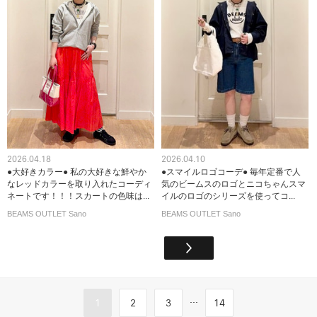
2026.04.18
2026.04.10
●大好きカラー● 私の大好きな鮮やか
●スマイルロゴコーデ● 毎年定番で人
なレッドカラーを取り入れたコーディ
気のビームスのロゴとニコちゃんスマ
ネートです！！！スカートの色味は...
イルのロゴのシリーズを使ってコ...
BEAMS OUTLET Sano
BEAMS OUTLET Sano
...
1
2
3
14