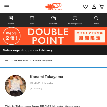
Timeline
Items
Look Book
Browsing history
Search
Notice regarding product delivery
TOP
>
BEAMS staff
>
Kanami Takayama
Kanami Takayama
BEAMS Hakata
(H: 150cm)
This is Takayama from BEAMS Hakata. thank you.