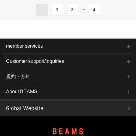
...
1
2
3
4
member services
Customer support/inquiries
規約・方針
About BEAMS
Global Website