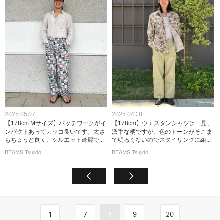
2025.05.07
2025.04.30
【178cm Mサイズ】パッチワークがイ
【178cm】ウエスタンシャツは一見、
ンパクトあってカッコ良いです。太さ
派手な柄ですが、色のトーンがそこま
もちょうど良く、シルエット綺麗で...
で明るくないのでスタイリングに組...
BEAMS Tsujido
BEAMS Tsujido
...
...
1
7
8
9
20