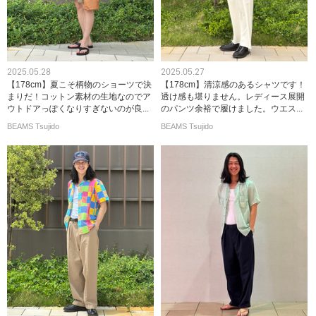
2025.05.28
2025.05.27
【178cm】夏こそ柄物のショーツで決
【178cm】清涼感のあるシャツです！
まりだ！コットン素材の生地なのでア
透け感も堪りません。レディース展開
ウトドアっぽくなりすぎないのが良...
のパンツ余裕で履けました。ウエス...
BEAMS Tsujido
BEAMS Tsujido