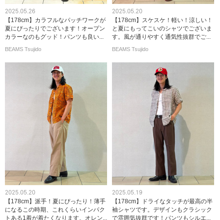
2025.05.26
2025.05.20
【178cm】カラフルなパッチワークが
【178cm】スケスケ！軽い！涼しい！
夏にぴったりでございます！オープン
と夏にもってこいのシャツでございま
カラーなのもグッド！パンツも良い...
す。風が通りやすく通気性抜群でご...
BEAMS Tsujido
BEAMS Tsujido
2025.05.20
2025.05.19
【178cm】派手！夏にぴったり！薄手
【178cm】ドライなタッチが最高の半
になるこの時期、これくらいインパク
袖シャツです。デザインもクラシック
トある1着が着たくなります。オレン...
で雰囲気抜群です！パンツもシルエ...