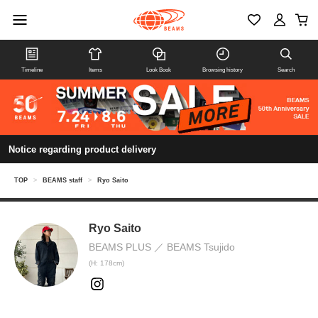
Timeline
Items
Look Book
Browsing history
Search
Notice regarding product delivery
TOP
>
BEAMS staff
>
Ryo Saito
Ryo Saito
BEAMS PLUS
BEAMS Tsujido
(H: 178cm)