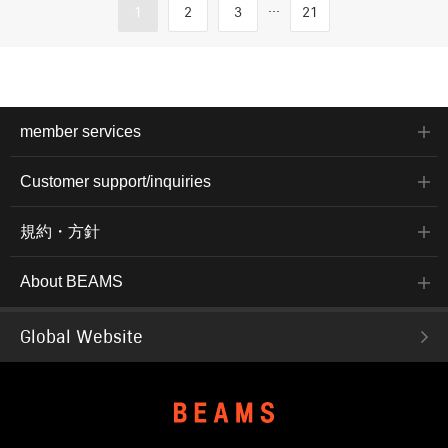
...
1
2
3
21
member services
Customer support/inquiries
規約・方針
About BEAMS
Global Website