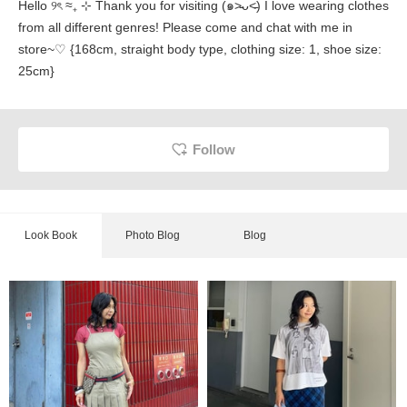
Hello ୨ৎ ≈₊ ⊹ Thank you for visiting (๑˃̵ᴗ˂̵) I love wearing clothes
from all different genres! Please come and chat with me in
store~♡ {168cm, straight body type, clothing size: 1, shoe size:
25cm}
Follow
Look Book
Photo Blog
Blog