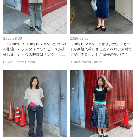
2026.08.06
2026.08.02
〈Dickies〉×〈Ray BEAMS〉の26FW
〈Ray BEAMS〉のオリジナルスカー
の別注アイテムのミニワンピースが入
トが新規入荷しました☆ベロア素材で
荷しました♩今の時期はタンクトッ...
すが、テロっとした薄手の生地で今...
BEAMS Street Umeda
BEAMS Street Umeda