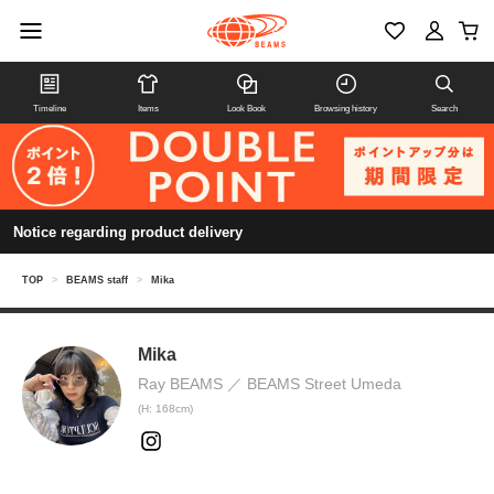
Timeline
Items
Look Book
Browsing history
Search
Notice regarding product delivery
TOP
>
BEAMS staff
>
Mika
Mika
Ray BEAMS
BEAMS Street Umeda
(H: 168cm)