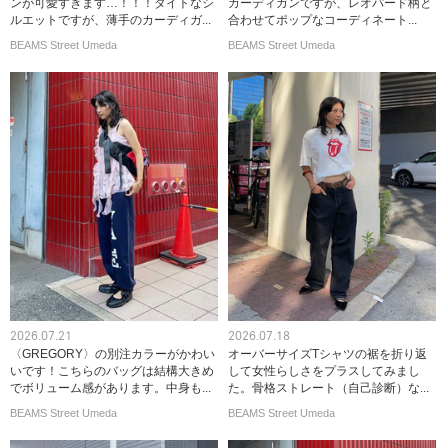
ンが可愛すぎます…！！！タイトなシ
カーディガンですが、レオパード柄と
ルエットですが、薄手のカーディガ...
合わせてポップなコーディネート...
BEAMS Street Umeda
BEAMS Street Umeda
2026.07.21
2026.07.18
〈GREGORY〉の別注カラーがかわい
オーバーサイズTシャツの裾を折り返
いです！こちらのバッグは結構大きめ
して女性らしさをプラスしてみまし
でボリューム感があります。中身も...
た。骨格ストレート（自己診断）な...
BEAMS Street Umeda
BEAMS Street Umeda