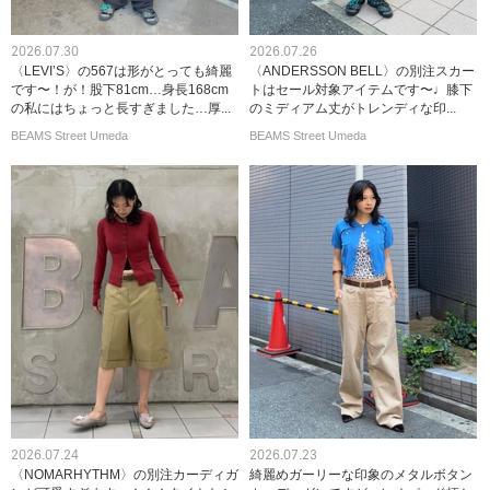
2026.07.30
2026.07.26
〈LEVI’S〉の567は形がとっても綺麗
〈ANDERSSON BELL〉の別注スカー
です〜！が！股下81cm…身長168cm
トはセール対象アイテムです〜♩膝下
の私にはちょっと長すぎました…厚...
のミディアム丈がトレンディな印...
BEAMS Street Umeda
BEAMS Street Umeda
2026.07.24
2026.07.23
〈NOMARHYTHM〉の別注カーディガ
綺麗めガーリーな印象のメタルボタン