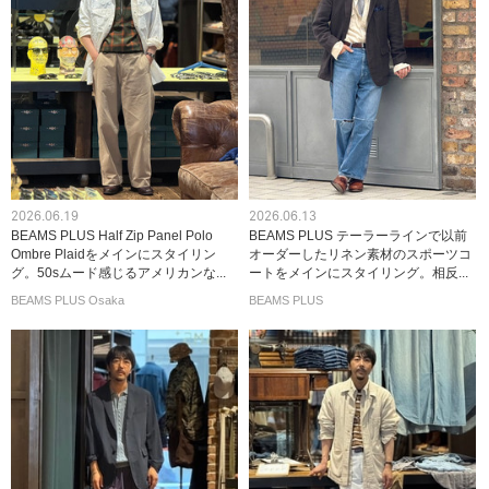
2026.06.19
2026.06.13
BEAMS PLUS Half Zip Panel Polo
BEAMS PLUS テーラーラインで以前
Ombre Plaidをメインにスタイリン
オーダーしたリネン素材のスポーツコ
グ。50sムード感じるアメリカンな...
ートをメインにスタイリング。相反...
BEAMS PLUS Osaka
BEAMS PLUS