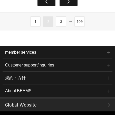
...
1
2
3
109
member services
Customer support/inquiries
規約・方針
About BEAMS
Global Website