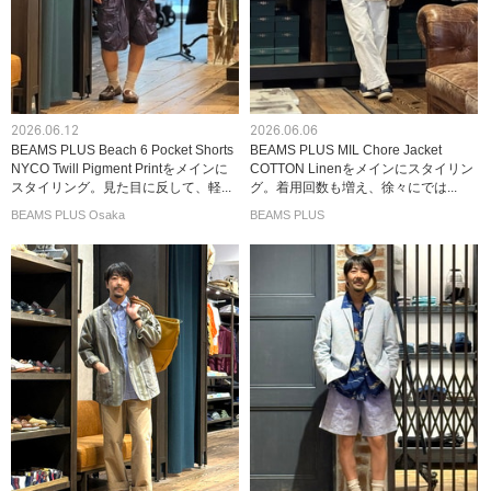
2026.06.12
2026.06.06
BEAMS PLUS Beach 6 Pocket Shorts
BEAMS PLUS MIL Chore Jacket
NYCO Twill Pigment Printをメインに
COTTON Linenをメインにスタイリン
スタイリング。見た目に反して、軽...
グ。着用回数も増え、徐々にでは...
BEAMS PLUS Osaka
BEAMS PLUS