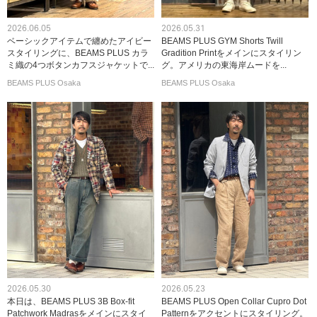
2026.06.05
2026.05.31
ベーシックアイテムで纏めたアイビー
BEAMS PLUS GYM Shorts Twill
スタイリングに、BEAMS PLUS カラ
Gradition Printをメインにスタイリン
ミ織の4つボタンカフスジャケットで...
グ。アメリカの東海岸ムードを...
BEAMS PLUS Osaka
BEAMS PLUS Osaka
2026.05.30
2026.05.23
本日は、BEAMS PLUS 3B Box-fit
BEAMS PLUS Open Collar Cupro Dot
Patchwork Madrasをメインにスタイ
Patternをアクセントにスタイリング。