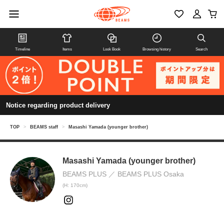
Timeline
Items
Look Book
Browsing history
Search
Notice regarding product delivery
TOP
>
BEAMS staff
>
Masashi Yamada (younger brother)
Masashi Yamada (younger brother)
BEAMS PLUS
BEAMS PLUS Osaka
(H: 170cm)