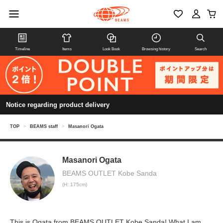
Timeline
Items
Look Book
Browsing history
Search
Notice regarding product delivery
TOP
>
BEAMS staff
>
Masanori Ogata
Masanori Ogata
BEAMS OUTLET Kobe Sanda
(H: 175cm)
This is Ogata from BEAMS OUTLET Kobe Sanda! What I am