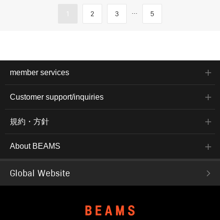
...
1
2
3
5
member services
Customer support/inquiries
規約・方針
About BEAMS
Global Website