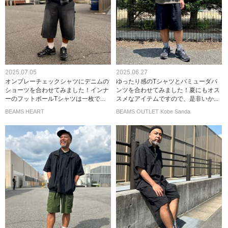
2025.07.05
2025.06.27
オンブレーチェックシャツにデニムの
ゆったり感のTシャツとバミューダパ
ショーツを合わせてみました！インナ
ンツを合わせてみました！夏にもオス
ーのフットボールTシャツは一枚で...
スメなアイテムですので、是非いか...
BEAMS HEART
BEAMS OUTLET Kobe Sanda