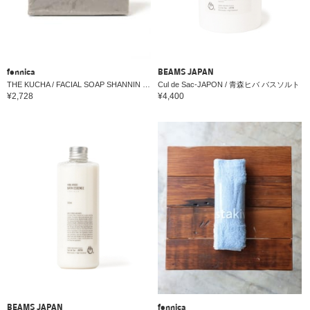
fennica
BEAMS JAPAN
THE KUCHA / FACIAL SOAP SHANNIN フェイシャルソープ 120g
Cul de Sac-JAPON / 青森ヒバ バスソルト
¥2,728
¥4,400
BEAMS JAPAN
fennica