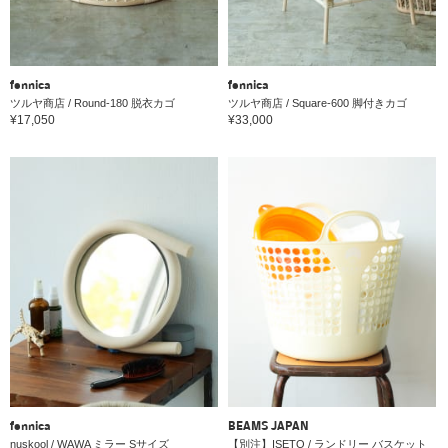
fennica
fennica
ツルヤ商店 / Round-180 脱衣カゴ
ツルヤ商店 / Square-600 脚付きカゴ
¥17,050
¥33,000
fennica
BEAMS JAPAN
nuskool / WAWA ミラー Sサイズ
【別注】ISETO / ランドリー バスケット