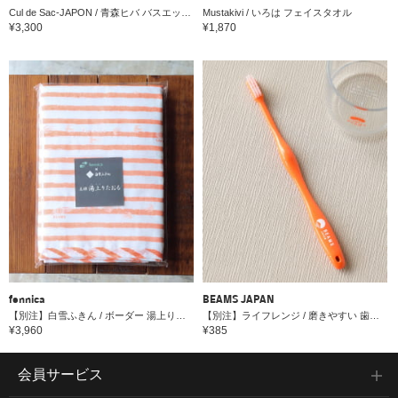
Cul de Sac-JAPON / 青森ヒバ バスエッセンス 300ml
Mustakivi / いろは フェイスタオル
¥3,300
¥1,870
fennica
BEAMS JAPAN
【別注】白雪ふきん / ボーダー 湯上りタオル
【別注】ライフレンジ / 磨きやすい 歯ブラシ 極
¥3,960
¥385
会員サービス