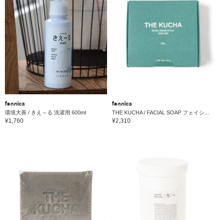
fennica
fennica
環境大善 / きえ～る 洗濯用 600ml
THE KUCHA / FACIAL SOAP フェイシャルソープ 120g
¥1,760
¥2,310